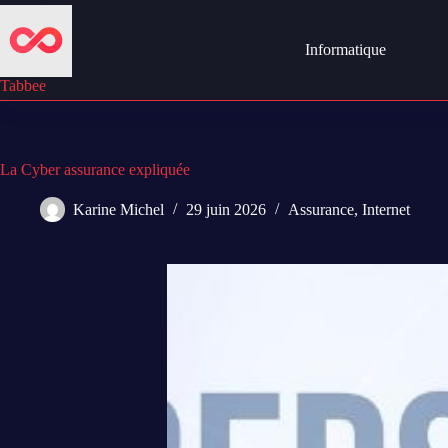
Passer
au
contenu
Informatique
Tabbee
La Cyber assurance expliquée
Karine Michel
29 juin 2026
Assurance
,
Internet