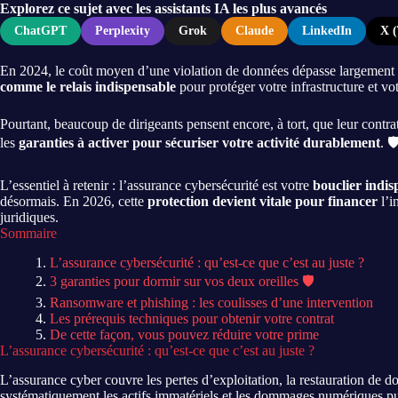
Explorez ce sujet avec les assistants IA les plus avancés
ChatGPT
Perplexity
Grok
Claude
LinkedIn
X (
En 2024, le coût moyen d’une violation de données dépasse largement 
comme le relais indispensable
pour protéger votre infrastructure et v
Pourtant, beaucoup de dirigeants pensent encore, à tort, que leur contra
les
garanties à activer pour sécuriser votre activité durablement
. 🛡
L’essentiel à retenir : l’assurance cybersécurité est votre
bouclier indis
désormais. En 2026, cette
protection devient vitale pour financer
l’i
juridiques.
Sommaire
L’assurance cybersécurité : qu’est-ce que c’est au juste ?
3 garanties pour dormir sur vos deux oreilles 🛡️
Ransomware et phishing : les coulisses d’une intervention
Les prérequis techniques pour obtenir votre contrat
De cette façon, vous pouvez réduire votre prime
L’assurance cybersécurité : qu’est-ce que c’est au juste ?
L’assurance cyber couvre les pertes d’exploitation, la restauration de d
systématiquement les actifs immatériels et les dommages numériques pu