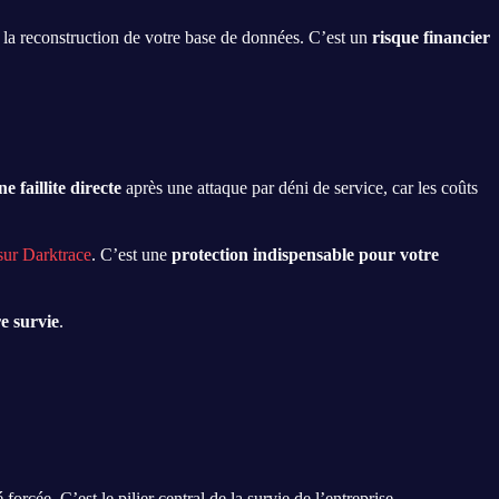
 la reconstruction de votre base de données. C’est un
risque financier
ne faillite directe
après une attaque par déni de service, car les coûts
sur Darktrace
. C’est une
protection indispensable pour votre
re survie
.
forcée. C’est le pilier central de la survie de l’entreprise.