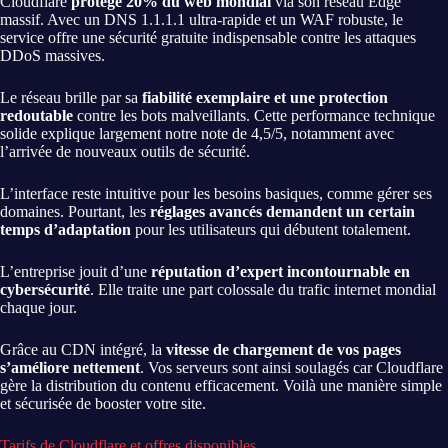
Cloudflare
protège 20% du web mondial
via son réseau Edge
massif. Avec un DNS 1.1.1.1 ultra-rapide et un WAF robuste, le
service offre une sécurité gratuite indispensable contre les attaques
DDoS massives.
Le réseau brille par sa
fiabilité exemplaire et une protection
redoutable
contre les bots malveillants. Cette performance technique
solide explique largement notre note de 4,5/5, notamment avec
l’arrivée de nouveaux outils de sécurité.
L’interface reste intuitive pour les besoins basiques, comme gérer ses
domaines. Pourtant, les
réglages avancés demandent un certain
temps d’adaptation
pour les utilisateurs qui débutent totalement.
L’entreprise jouit d’une
réputation d’expert incontournable en
cybersécurité
. Elle traite une part colossale du trafic internet mondial
chaque jour.
Grâce au CDN intégré, la
vitesse de chargement de vos pages
s’améliore nettement
. Vos serveurs sont ainsi soulagés car Cloudflare
gère la distribution du contenu efficacement. Voilà une manière simple
et sécurisée de booster votre site.
Tarifs de Cloudflare et offres disponibles