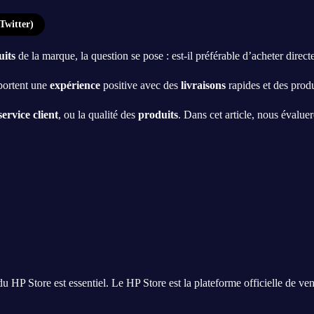
Twitter)
uits
de la marque, la question se pose : est-il préférable d’acheter direc
portent une
expérience
positive avec des
livraisons
rapides et des produ
service client
, ou la qualité des
produits
. Dans cet article, nous évalue
u HP Store est essentiel. Le HP Store est la plateforme officielle de v