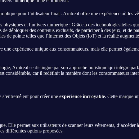
univers numérique riche et immersif.
implique pour l’utilisateur final : Arntreal offre une expérience où les 
s physiques et l’univers numérique : Grâce à des technologies telles qu
s de débloquer des contenus exclusifs, de participer à des jeux, et de pa
gies de pointe telles que l’Internet des Objets (IoT) et la réalité augme
ffre une expérience unique aux consommateurs, mais elle permet égalem
ogie, Arntreal se distingue par son approche holistique qui intègre par
t considérable, car il redéfinit la manière dont les consommateurs inter
e s’entremêlent pour créer une
expérience incroyable
. Cette marque in
e. Elle permet aux utilisateurs de scanner leurs vêtements, d’accéder à d
 des différentes options proposées.