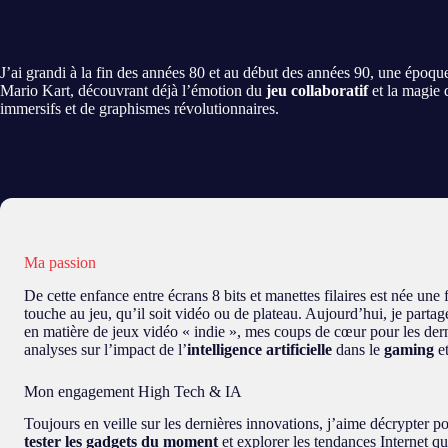
J’ai grandi à la fin des années 80 et au début des années 90, une époqu
Mario Kart, découvrant déjà l’émotion du
jeu collaboratif
et la magie
immersifs et de graphismes révolutionnaires.
Ma passion
De cette enfance entre écrans 8 bits et manettes filaires est née une 
touche au jeu, qu’il soit vidéo ou de plateau. Aujourd’hui, je parta
en matière de jeux vidéo « indie », mes coups de cœur pour les der
analyses sur l’impact de l’
intelligence artificielle
dans le
gaming
e
Mon engagement High Tech & IA
Toujours en veille sur les dernières innovations, j’aime décrypter 
tester les gadgets du moment
et explorer les tendances Internet q