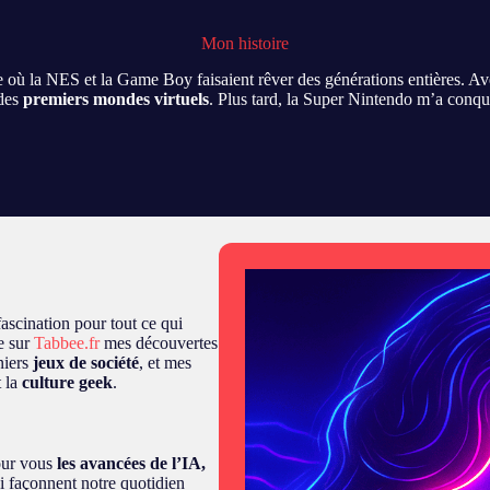
Mon histoire
e où la NES et la Game Boy faisaient rêver des générations entières. Ave
 des
premiers mondes virtuels
. Plus tard, la Super Nintendo m’a conqui
fascination pour tout ce qui
ge sur
Tabbee.fr
mes découvertes
niers
jeux de société
, et mes
t la
culture geek
.
pour vous
les avancées de l’IA,
ui façonnent notre quotidien