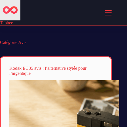
Passer
au
contenu
Tabbee
Catégorie
Avis
Kodak EC35 avis : l’alternative stylée pour
l’argentique