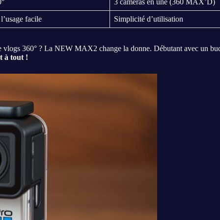
0°
3 caméras en une (360 MAX’D)
l’usage facile
Simplicité d’utilisation
e de vlogs 360° ? La NEW MAX2 change la donne. Débutant avec un 
 à tout !