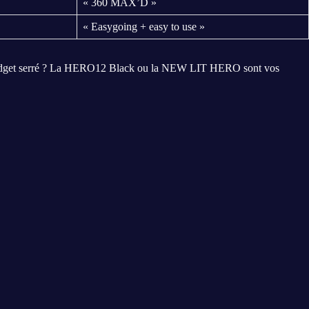
« 360 MAX’D »
« Easygoing + easy to use »
budget serré ? La HERO12 Black ou la NEW LIT HERO sont vos