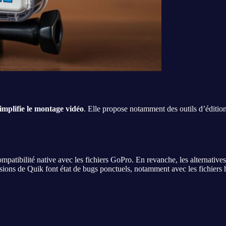
implifie le montage vidéo
. Elle propose notamment des outils d’éditio
ibilité native avec les fichiers GoPro. En revanche, les alternatives o
 versions de Quik font état de bugs ponctuels, notamment avec les fichier