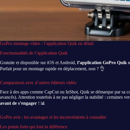
GoPro montage video : l’application Quik en détail
Fonctionnalités de l’application Quik
Gratuite et disponible sur iOS et Android,
l’application GoPro Quik s
Parfait pour un montage rapide en déplacement, non ? 👌
Comparaison avec d’autres éditeurs vidéo
Face à des apps comme CapCut ou InShot, Quik se démarque par sa compat
avancés). Attention toutefois à ne pas négliger la stabilité : certaines
avant de s’engager
! 📊
GoPro avis : les avantages et les inconvénients à connaître
Les points forts qui font la différence