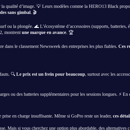
r la qualité d’image. 💡 Leurs modèles comme la HERO13 Black propose
ides sans gimbal
. 🎬
surf ou la plongée. 🌊 L’écosystème d’accessoires (supports, batteries, é
2, montrent
une marque en avance
. 🏆
 dans le classement Newsweek des entreprises les plus fiables.
Ces r
éfauts. 🔍
Le prix est un frein pour beaucoup
, surtout avec les acce
arges ou des batteries supplémentaires pour les sessions longues. ⚡ En é
une prise en charge insuffisante. Même si GoPro reste un leader,
ces détai
sse. Mais si vous cherchez une option plus abordable, des alternatives