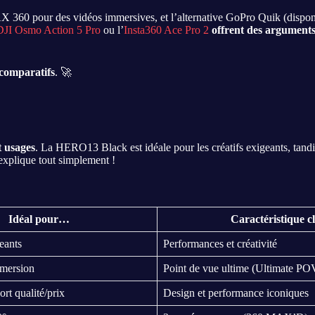
360 pour des vidéos immersives, et l’alternative GoPro Quik (dispon
DJI Osmo Action 5 Pro
ou l’
Insta360 Ace Pro 2
offrent des arguments
 comparatifs
. 🚀
t usages
. La HERO13 Black est idéale pour les créatifs exigeants, tan
xplique tout simplement !
Idéal pour…
Caractéristique c
geants
Performances et créativité
mmersion
Point de vue ultime (Ultimate PO
ort qualité/prix
Design et performance iconiques