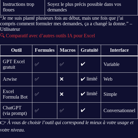
Instructions trop
Soyez le plus précis possible dans vos
floues
demandes
“Je me suis planté plusieurs fois au début, mais une fois que j’ai
compris comment formuler mes demandes, ça a changé la donne.” –
Utilisateur
🔍 Comparatif avec d’autres outils IA pour Excel
Outil
Formules
Macros
Gratuité
Interface
GPT Excel
✔️
✅
✅
Variable
gratuit
✔️ limité
Arwise
✅
❌
Web
Excel
✔️ limité
✅
❌
Simple
Formula Bot
ChatGPT
✔️
✅
✅
Conversationnel
(via prompt)
👉
À vous de choisir l’outil qui correspond le mieux à votre usage et
votre niveau.