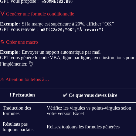
GPT vous propose :
=SOMME(B2:B9)
💡 Générer une formule conditionnelle
Exemple :
Si la marge est supérieure à 20%, afficher “OK”
GPT vous renvoie :
=SI(C2>20;"OK";"À revoir")
🔁 Créer une macro
Exemple :
Envoyer un rapport automatique par mail
GPT vous génère le code VBA, ligne par ligne, avec instructions pour
l’implémenter. 👌
⚠️ Attention toutefois à…
❗ Précaution
✅ Ce que vous devez faire
Traduction des
Vérifiez les virgules vs points-virgules selon
formules
votre version Excel
Résultats pas
Relisez toujours les formules générées
toujours parfaits