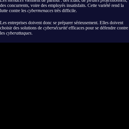
Les
menaces
viennent de partout : des États, de
pirates professionnels
,
des concurrents, voire des employés insatisfaits. Cette variété rend la
lutte contre les
cybermenaces
très difficile.
Les entreprises doivent donc se préparer sérieusement. Elles doivent
choisir des solutions de
cybersécurité
efficaces pour se défendre contre
les
cyberattaques
.