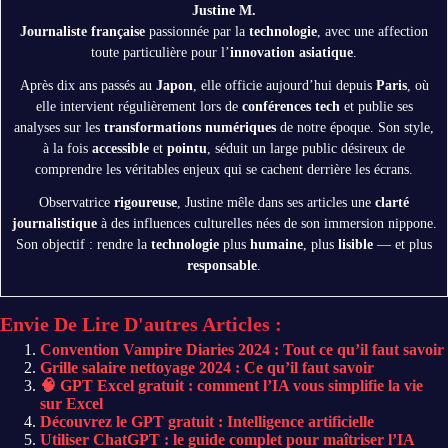
Justine M.
Journaliste française
passionnée par la
technologie
, avec une affection
toute particulière pour l’
innovation asiatique
.
Après dix ans passés au
Japon
, elle officie aujourd’hui depuis
Paris
, où
elle intervient régulièrement lors de
conférences tech
et publie ses
analyses sur les
transformations numériques
de notre époque. Son style,
à la fois
accessible
et
pointu
, séduit un large public désireux de
comprendre les véritables enjeux qui se cachent derrière les écrans.
Observatrice
rigoureuse
, Justine mêle dans ses articles une
clarté
journalistique
à des influences culturelles nées de son immersion nippone.
Son objectif : rendre la
technologie
plus
humaine
, plus
lisible
— et plus
responsable
.
Envie De Lire D'autres Articles :
Convention Vampire Diaries 2024 : Tout ce qu’il faut savoir
Grille salaire nettoyage 2024 : Ce qu’il faut savoir
🧠 GPT Excel gratuit : comment l’IA vous simplifie la vie
sur Excel
Découvrez le GPT gratuit : Intelligence artificielle
Utiliser ChatGPT : le guide complet pour maîtriser l’IA