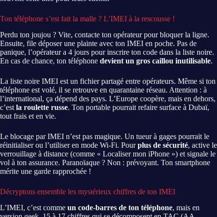
Ton téléphone s’est fait la malle ? L’IMEI à la rescousse !
Perdu ton joujou ? Vite, contacte ton opérateur pour bloquer la ligne.
Ensuite, file déposer une plainte avec ton IMEI en poche. Pas de
panique, l’opérateur a 4 jours pour inscrire ton code dans la liste noire.
En cas de chance, ton téléphone
devient un gros caillou inutilisable
.
La liste noire IMEI est un fichier partagé entre opérateurs. Même si ton
téléphone est volé, il se retrouve en quarantaine réseau. Attention : à
l’international, ça dépend des pays. L’Europe coopère, mais en dehors,
c’est
la roulette russe
. Ton portable pourrait refaire surface à Dubaï,
tout frais et en vie.
Le blocage par IMEI n’est pas magique. Un tueur à gages pourrait le
réinitialiser ou l’utiliser en mode Wi-Fi. Pour
plus de sécurité
, active le
verrouillage à distance (comme « Localiser mon iPhone ») et signale le
vol à ton assurance. Paranoïaque ? Non : prévoyant. Ton smartphone
mérite une garde rapprochée !
Décryptons ensemble les mystérieux chiffres de ton IMEI
L’IMEI, c’est comme
un code-barres de ton téléphone
, mais en
version geek. 15 à 17 chiffres qui se décomposent en TAC (AA-