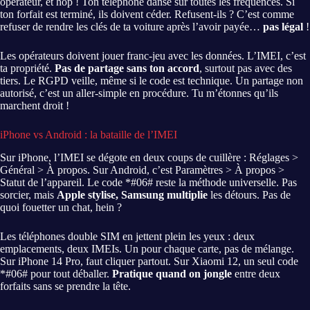
opérateur, et hop ! Ton téléphone danse sur toutes les fréquences. Si
ton forfait est terminé, ils doivent céder. Refusent-ils ? C’est comme
refuser de rendre les clés de ta voiture après l’avoir payée…
pas légal
!
Les opérateurs doivent jouer franc-jeu avec les données. L’IMEI, c’est
ta propriété.
Pas de partage sans ton accord
, surtout pas avec des
tiers. Le RGPD veille, même si le code est technique. Un partage non
autorisé, c’est un aller-simple en procédure. Tu m’étonnes qu’ils
marchent droit !
iPhone vs Android : la bataille de l’IMEI
Sur iPhone, l’IMEI se dégote en deux coups de cuillère : Réglages >
Général > À propos. Sur Android, c’est Paramètres > À propos >
Statut de l’appareil. Le code *#06# reste la méthode universelle. Pas
sorcier, mais
Apple stylise, Samsung multiplie
les détours. Pas de
quoi fouetter un chat, hein ?
Les téléphones double SIM en jettent plein les yeux : deux
emplacements, deux IMEIs. Un pour chaque carte, pas de mélange.
Sur iPhone 14 Pro, faut cliquer partout. Sur Xiaomi 12, un seul code
*#06# pour tout déballer.
Pratique quand on jongle
entre deux
forfaits sans se prendre la tête.