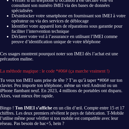
Vérifier si un téléphone d’occasion a été déclaré volé en
consultant son numéro IMEI via des bases de données
spécialisées
Désimlocker votre smartphone en fournissant son IMEI à votre
opérateur ou via des services de déblocage
Identifier votre appareil lors de réparations sous garantie pour
faciliter l’intervention technique
Déclarer votre vol à l’assurance en utilisant l’IMEI comme
preuve d’identification unique de votre téléphone
Ces usages montrent pourquoi noter son IMEI dès l’achat est une
précaution maline.
La méthode magique : le code *#06# (ça marche vraiment !)
Tu veux ton IMEI sans prise de tête ? T’as qu’à taper *#06# sur ton
clavier. Peu importe ton téléphone, même un vieil Android ou un
iPhone flambant neuf. En 2023, 4 millions de portables ont disparu.
Alors, vaut mieux être rapide.
Bingo !
Ton IMEI s’affiche
en un clin d’œil. Compte entre 15 et 17
chiffres. Les deux premiers révèlent le pays de fabrication. T-Mobile
l’utilise même pour vérifier si ton mobile est compatible avec leur
réseau. Pas besoin de bac+5, hein ?