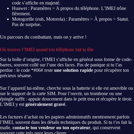
code s’affiche en majesté.
Huawei : Paramètres > A propos du téléphone. L’IMEI trône
fièrement.
Motogorille (euh, Motorola) : Paramètres > À propos > Statut.
Pas de surprise.
Un parcours du combattant, mais on y arrive !
Où trouver l’IMEI quand ton téléphone fait la tête
Sur la boîte d’origine, l’IMEI s’affiche en général sous forme de code-
barres, souvent collé sur l’une des faces. Pas de panique si tu l’as
perdue : le code *#06# reste
une solution rapide
pour récupérer ton
précieux sésame.
Sur l’appareil lui-même, cherche sous la batterie si elle est amovible ou
sur le support de la carte SIM. Pour l’ouvrir, un trombone ou une
épingle suffit : appuie doucement dans le petit trou et récupère le tiroir.
L’IMEI y est
généralement gravé
.
Les factures d’achat ou les papiers administratifs mentionnent parfois
l’IMEI, souvent dans les détails techniques du produit. Si tu t’es fait la
malle,
contacte ton vendeur ou ton opérateur
, qui conservent
souvent cette info pour leurs clients.