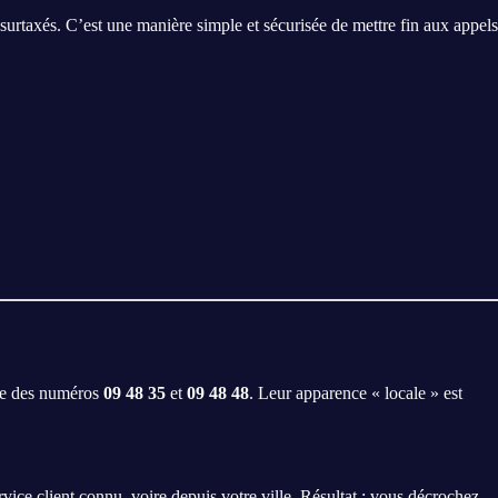
urtaxés. C’est une manière simple et sécurisée de mettre fin aux appels
re des numéros
09 48 35
et
09 48 48
. Leur apparence « locale » est
rvice client connu, voire depuis votre ville. Résultat : vous décrochez