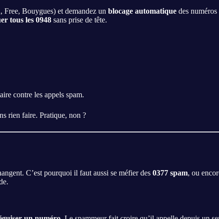
, Free, Bouygues) et demandez un
blocage automatique
des numéros s
er tous les 0948
sans prise de tête.
re contre les appels spam.
s rien faire. Pratique, non ?
hangent. C’est pourquoi il faut aussi se méfier des
0377 spam
, ou enco
de.
éguiser un numéro
. Le spammeur fait croire qu’il appelle depuis un se