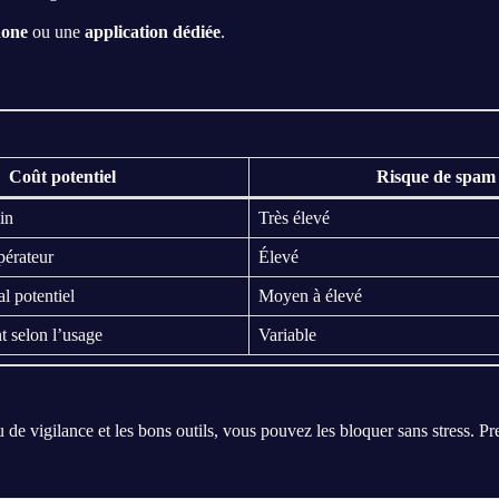
hone
ou une
application dédiée
.
Coût potentiel
Risque de spam
in
Très élevé
pérateur
Élevé
l potentiel
Moyen à élevé
t selon l’usage
Variable
 vigilance et les bons outils, vous pouvez les bloquer sans stress. Prenez