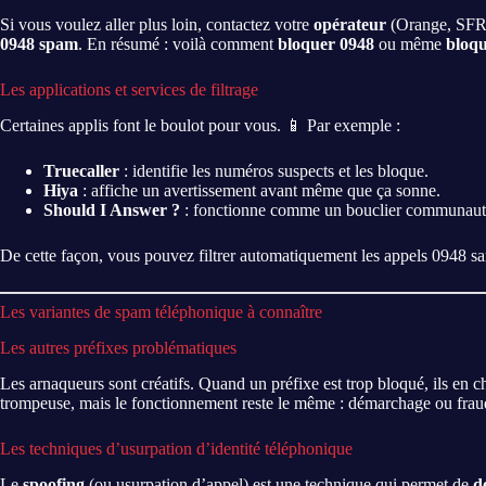
Si vous voulez aller plus loin, contactez votre
opérateur
(Orange, SFR
0948 spam
. En résumé : voilà comment
bloquer 0948
ou même
bloqu
Les applications et services de filtrage
Certaines applis font le boulot pour vous. 📱 Par exemple :
Truecaller
: identifie les numéros suspects et les bloque.
Hiya
: affiche un avertissement avant même que ça sonne.
Should I Answer ?
: fonctionne comme un bouclier communautai
De cette façon, vous pouvez filtrer automatiquement les appels 0948 san
Les variantes de spam téléphonique à connaître
Les autres préfixes problématiques
Les arnaqueurs sont créatifs. Quand un préfixe est trop bloqué, ils en c
trompeuse, mais le fonctionnement reste le même : démarchage ou frau
Les techniques d’usurpation d’identité téléphonique
Le
spoofing
(ou usurpation d’appel) est une technique qui permet de
d