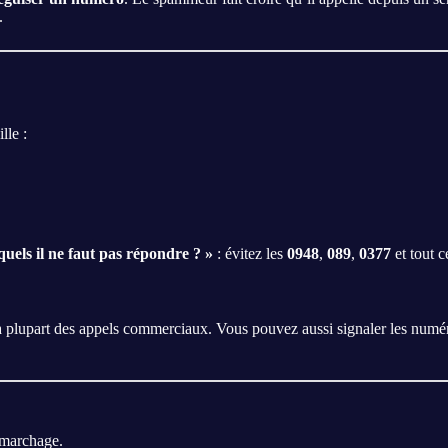
.
lle :
uels il ne faut pas répondre ? »
: évitez les
0948
,
089
,
0377
et tout c
e la plupart des appels commerciaux. Vous pouvez aussi signaler les numé
émarchage.