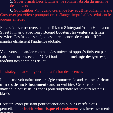
Super Smash Bros Ultimate : le sommet absolu du mélange
des univers
SoulCalibur VI : quand Geralt de Riv et 2B rejoignent l’arène
Crossover jeu vidéo : pourquoi ces mélanges improbables séduisent les
joueurs en 2026
En 2026, les crossovers comme Tekken 8 intégrant Yujiro Hanma ou
Street Fighter 6 avec Terry Bogard
boostent les ventes via le fan
service
. Ces fusions stratégiques entre licences de combat, RPG et
mangas élargissent l’audience globale.
Vous vous demandez comment des univers si opposés finissent par
cohabiter sur nos écrans ? C’est tout l’art du
mélange des genres
qui
redéfinit nos habitudes de jeu.
La stratégie marketing derrière la fusion des licences
L’industrie voit naître une stratégie commerciale audacieuse où
deux
univers distincts fusionnent
dans un seul titre. Cette rencontre
inattendue bouscule les codes pour surprendre les joueurs les plus
blasés.
C’est un levier puissant pour toucher des publics variés, vous
permettant de
choisir selon risque et rendement
vos investissements