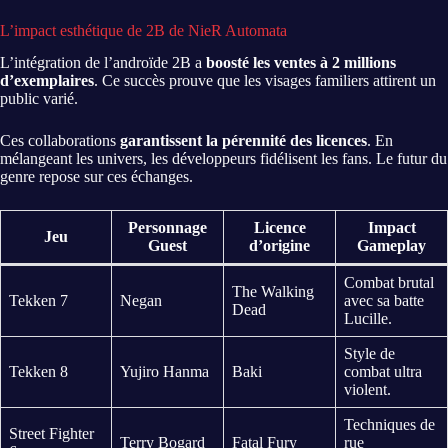
L’impact esthétique de 2B de NieR Automata
L’intégration de l’androïde 2B a
boosté les ventes à 2 millions
d’exemplaires
. Ce succès prouve que les visages familiers attirent un
public varié.
Ces collaborations
garantissent la pérennité des licences
. En
mélangeant les univers, les développeurs fidélisent les fans. Le futur du
genre repose sur ces échanges.
Personnage
Licence
Impact
Jeu
Guest
d’origine
Gameplay
Combat brutal
The Walking
Tekken 7
Negan
avec sa batte
Dead
Lucille.
Style de
Tekken 8
Yujiro Hanma
Baki
combat ultra
violent.
Techniques de
Street Fighter
Terry Bogard
Fatal Fury
rue