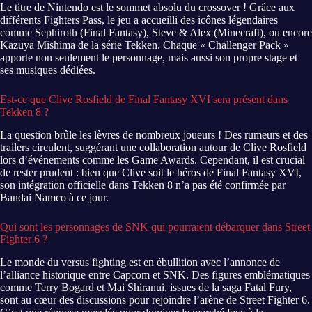
Le titre de Nintendo est le sommet absolu du crossover ! Grâce aux
différents Fighters Pass, le jeu a accueilli des icônes légendaires
comme Sephiroth (Final Fantasy), Steve & Alex (Minecraft), ou encore
Kazuya Mishima de la série Tekken. Chaque « Challenger Pack »
apporte non seulement le personnage, mais aussi son propre stage et
ses musiques dédiées.
Est-ce que Clive Rosfield de Final Fantasy XVI sera présent dans
Tekken 8 ?
La question brûle les lèvres de nombreux joueurs ! Des rumeurs et des
trailers circulent, suggérant une collaboration autour de Clive Rosfield
lors d’événements comme les Game Awards. Cependant, il est crucial
de rester prudent : bien que Clive soit le héros de Final Fantasy XVI,
son intégration officielle dans Tekken 8 n’a pas été confirmée par
Bandai Namco à ce jour.
Qui sont les personnages de SNK qui pourraient débarquer dans Street
Fighter 6 ?
Le monde du versus fighting est en ébullition avec l’annonce de
l’alliance historique entre Capcom et SNK. Des figures emblématiques
comme Terry Bogard et Mai Shiranui, issues de la saga Fatal Fury,
sont au cœur des discussions pour rejoindre l’arène de Street Fighter 6.