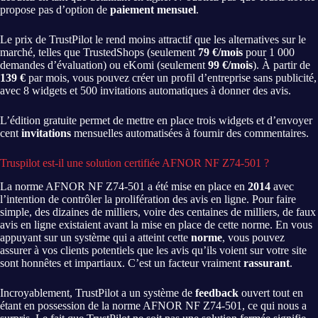
propose pas d’option de
paiement mensuel
.
Le prix de TrustPilot le rend moins attractif que les alternatives sur le
marché, telles que TrustedShops (seulement
79 €/mois
pour 1 000
demandes d’évaluation) ou eKomi (seulement
99 €/mois
). À partir de
139 €
par mois, vous pouvez créer un profil d’entreprise sans publicité,
avec 8 widgets et 500 invitations automatiques à donner des avis.
L’édition gratuite permet de mettre en place trois widgets et d’envoyer
cent
invitations
mensuelles automatisées à fournir des commentaires.
Truspilot est-il une solution certifiée AFNOR NF Z74-501 ?
La norme AFNOR NF Z74-501 a été mise en place en
2014
avec
l’intention de contrôler la prolifération des avis en ligne. Pour faire
simple, des dizaines de milliers, voire des centaines de milliers, de faux
avis en ligne existaient avant la mise en place de cette norme. En vous
appuyant sur un système qui a atteint cette
norme
, vous pouvez
assurer à vos clients potentiels que les avis qu’ils voient sur votre site
sont honnêtes et impartiaux. C’est un facteur vraiment
rassurant
.
Incroyablement, TrustPilot a un système de
feedback
ouvert tout en
étant en possession de la norme AFNOR NF Z74-501, ce qui nous a