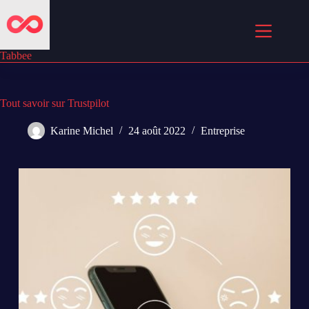
Passer
au
contenu
Tabbee
Tout savoir sur Trustpilot
Karine Michel
24 août 2022
Entreprise