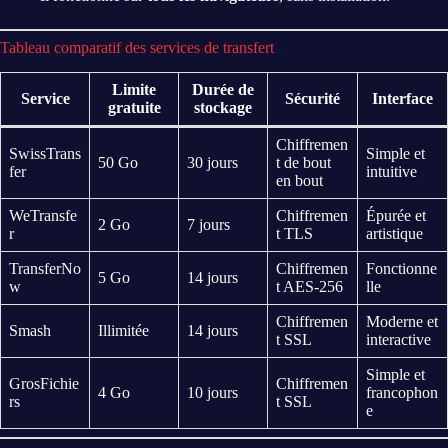
Tableau comparatif des services de transfert
Limite
Durée de
Service
Sécurité
Interface
gratuite
stockage
Chiffremen
SwissTrans
Simple et
50 Go
30 jours
t de bout
fer
intuitive
en bout
WeTransfe
Chiffremen
Épurée et
2 Go
7 jours
r
t TLS
artistique
TransferNo
Chiffremen
Fonctionne
5 Go
14 jours
w
t AES-256
lle
Chiffremen
Moderne et
Smash
Illimitée
14 jours
t SSL
interactive
Simple et
GrosFichie
Chiffremen
4 Go
10 jours
francophon
rs
t SSL
e