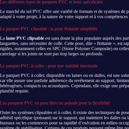
Les différents types de parquets PVC et leurs spécificités
Le marché du sol PVC offre une variété de formats et de systèmes de po
adapté à votre projet, à la nature de votre support et à vos compétences
Le parquet PVC clipsable : la pose flottante simplifiée
La
lame PVC clipsable
est sans doute la plus populaire auprès des par
languettes, sans nécessiter de colle. Cette pose, dite « flottante », est
rigides, notamment celles en SPC (Stone Polymer Composite) ou celles 
carrelage si les joints ne sont pas trop larges ou profonds.
Le parquet PVC à coller : pour une stabilité maximale
Le parquet PVC à coller, disponible en lames ou en dalles, est une solu
car elle assure une parfaite adhérence du revêtement au support, limita
hétérogènes, compacts ou acoustiques. Cependant, elle exige une préparat
planéité requise.
Les parquets PVC en pose libre ou poissée pour la flexibilité
Outre les systèmes clipsables et à coller, il existe des techniques de pos
adhésif spécifique (poissant) sur le support, qui maintient les dalles o
bureaux ou les commerces pour sa rapidité d’exécution en milieu occu
système de stabilisation. Certains de ces produits peuvent même être p