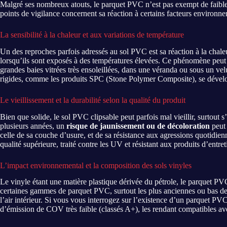
Malgré ses nombreux atouts, le parquet PVC n’est pas exempt de faibless
points de vigilance concernent sa réaction à certains facteurs environne
La sensibilité à la chaleur et aux variations de température
Un des reproches parfois adressés au sol PVC est sa réaction à la cha
lorsqu’ils sont exposés à des températures élevées. Ce phénomène peut 
grandes baies vitrées très ensoleillées, dans une véranda ou sous un ve
rigides, comme les produits SPC (Stone Polymer Composite), se développe
Le vieillissement et la durabilité selon la qualité du produit
Bien que solide, le sol PVC clipsable peut parfois mal vieillir, surtout 
plusieurs années, un
risque de jaunissement ou de décoloration
peut 
celle de sa couche d’usure, et de sa résistance aux agressions quotidien
qualité supérieure, traité contre les UV et résistant aux produits d’entre
L’impact environnemental et la composition des sols vinyles
Le vinyle étant une matière plastique dérivée du pétrole, le parquet PVC
certaines gammes de parquet PVC, surtout les plus anciennes ou bas de 
l’air intérieur. Si vous vous interrogez sur l’existence d’un parquet 
d’émission de COV très faible (classés A+), les rendant compatibles av