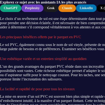
Explorez ce sujet avec les assistants IA les plus avancés
ChatGPT
Perplexity
Grok
Claude
LinkedIn
X (
Le choix d’un revêtement de sol est une étape déterminante dans tout p
pour prendre une décision éclairée, il est nécessaire de bien comprendre
aider à déterminer s’il correspond véritablement à vos attentes et aux co
Les principaux bénéfices offerts par le parquet en PVC
Le sol PVC, également connu sous le nom de sol vinyle, présente de nom
large palette de besoins et de préférences. Examiner ses bénéfices vous
Une esthétique variée et un entretien simplifié au quotidien
L’un des grands avantages du parquet PVC réside dans son incroyable di
possibilités sont vastes. Cette richesse esthétique permet d’adapter le so
ou d’aspirateur suffit pour le nettoyage courant. Pour les taches, une s
poreuse limite l’incrustation des salissures.
La facilité et rapidité de pose pour tous les niveaux
La mise en œuvre d’un sol PVC est souvent bien plus simple et rapide q
d’emboîtement intuitif, à la manière d’un parquet flottant. Cette tech
lors de l’installation est un atout considérable, notamment dans le cadre