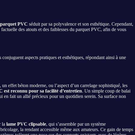
parquet PVC
séduit par sa polyvalence et son esthétique. Cependant,
e factuelle des atouts et des faiblesses du parquet PVC, afin de vous
 conjuguent aspects pratiques et esthétiques, répondant ainsi à une
un effet béton moderne, ou l’aspect d’un carrelage sophistiqué, les
est reconnu pour sa facilité d’entretien
. Un simple coup de balai
ui en fait un allié précieux pour un quotidien serein. Sa surface non
r la
lame PVC clipsable
, qui s’assemble par un système
n bricolage, la rendant accessible même aux amateurs. Ce gain de temps
systèmes tolèrent une pose sur des supports existants avec de légères