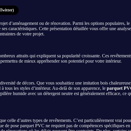
Twitter)
rojet d’aménagement ou de rénovation. Parmi les options populaires, le
 ses caractéristiques. Cette présentation détaillée vous offre une analys
ntraintes de votre projet.
breux attraits qui expliquent sa popularité croissante. Ces revêtements
 permettra de mieux appréhender son potentiel pour votre intérieur.
versité de décors. Que vous souhaitiez une imitation bois chaleureuse, 
l à tous les styles d’intérieur. Au-delà de son apparence, le
parquet PVC 
erpillère humide avec un détergent neutre est généralement efficace, ce q
ue celle d’autres types de revêtements. C’est particulièrement vrai pou
nique de pose parquet PVC ne requiert pas de compétences spécifiques e
 de rénovations où les délais peuvent être contraints. De plus, certains 