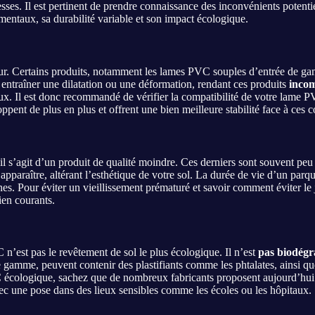
es. Il est pertinent de prendre connaissance des inconvénients potentie
mentaux, sa durabilité variable et son impact écologique.
leur. Certains produits, notamment les lames PVC souples d’entrée de g
entraîner une dilatation ou une déformation, rendant ces produits
incom
lux. Il est donc recommandé de vérifier la compatibilité de votre lame P
nt de plus en plus et offrent une bien meilleure stabilité face à ces co
s’il s’agit d’un produit de qualité moindre. Ces derniers sont souvent pe
apparaître, altérant l’esthétique de votre sol. La durée de vie d’un p
nes. Pour éviter un vieillissement prématuré et savoir comment éviter le
tien courants.
 n’est pas le revêtement de sol le plus écologique. Il n’est
pas biodégr
gamme, peuvent contenir des plastifiants comme les phtalates, ainsi qu
PVC écologique, sachez que de nombreux fabricants proposent aujourd’hu
ec une pose dans des lieux sensibles comme les écoles ou les hôpitaux.