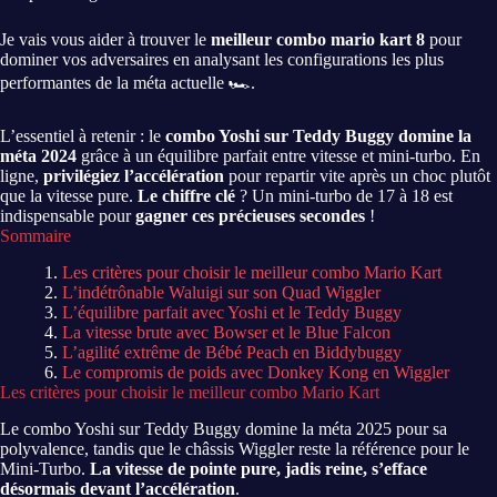
Je vais vous aider à trouver le
meilleur combo mario kart 8
pour
dominer vos adversaires en analysant les configurations les plus
performantes de la méta actuelle 🏎️.
L’essentiel à retenir : le
combo Yoshi sur Teddy Buggy domine la
méta 2024
grâce à un équilibre parfait entre vitesse et mini-turbo. En
ligne,
privilégiez l’accélération
pour repartir vite après un choc plutôt
que la vitesse pure.
Le chiffre clé
? Un mini-turbo de 17 à 18 est
indispensable pour
gagner ces précieuses secondes
!
Sommaire
Les critères pour choisir le meilleur combo Mario Kart
L’indétrônable Waluigi sur son Quad Wiggler
L’équilibre parfait avec Yoshi et le Teddy Buggy
La vitesse brute avec Bowser et le Blue Falcon
L’agilité extrême de Bébé Peach en Biddybuggy
Le compromis de poids avec Donkey Kong en Wiggler
Les critères pour choisir le meilleur combo Mario Kart
Le combo Yoshi sur Teddy Buggy domine la méta 2025 pour sa
polyvalence, tandis que le châssis Wiggler reste la référence pour le
Mini-Turbo.
La vitesse de pointe pure, jadis reine, s’efface
désormais devant l’accélération
.