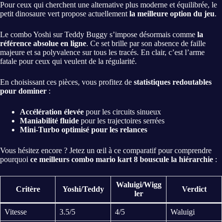
Pour ceux qui cherchent une alternative plus moderne et équilibrée, le
petit dinosaure vert propose actuellement
la meilleure option du jeu
.
Le combo Yoshi sur Teddy Buggy s’impose désormais comme
la
référence absolue en ligne
. Ce set brille par son absence de faille
majeure et sa polyvalence sur tous les tracés. En clair, c’est l’arme
fatale pour ceux qui veulent de la régularité.
En choisissant ces pièces, vous profitez de
statistiques redoutables
pour dominer
:
Accélération élevée
pour les circuits sinueux
Maniabilité fluide
pour les trajectoires serrées
Mini-Turbo optimisé pour les relances
Vous hésitez encore ? Jetez un œil à ce comparatif pour comprendre
pourquoi
ce meilleurs combo mario kart 8 bouscule la hiérarchie
:
Waluigi/Wigg
Critère
Yoshi/Teddy
Verdict
ler
Vitesse
3.5/5
4/5
Waluigi