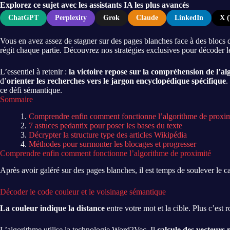
Explorez ce sujet avec les assistants IA les plus avancés
ChatGPT
Perplexity
Grok
Claude
LinkedIn
X (
Vous en avez assez de stagner sur des pages blanches face à des blocs de
régit chaque partie. Découvrez nos stratégies exclusives pour décoder 
L’essentiel à retenir :
la victoire repose sur la compréhension de l’
d’
orienter les recherches vers le jargon encyclopédique spécifique
.
ce défi sémantique.
Sommaire
Comprendre enfin comment fonctionne l’algorithme de proxim
7 astuces pedantix pour poser les bases du texte
Décrypter la structure type des articles Wikipédia
Méthodes pour surmonter les blocages et progresser
Comprendre enfin comment fonctionne l’algorithme de proximité
Après avoir galéré sur des pages blanches, il est temps de soulever le 
Décoder le code couleur et le voisinage sémantique
La couleur indique la distance
entre votre mot et la cible. Plus c’est r
L’algorithme utilise la technologie Word2Vec. Il
calcule des vecteurs 