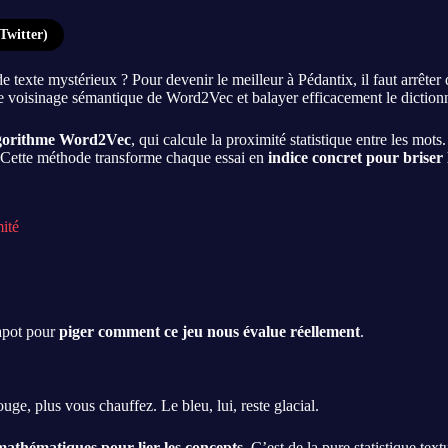
Twitter)
 texte mystérieux ? Pour devenir le meilleur à Pédantix, il faut arrêter
le voisinage sémantique de Word2Vec et balayer efficacement le dictionn
algorithme Word2Vec
, qui calcule la proximité statistique entre les mot
 Cette méthode transforme chaque essai en
indice concret pour briser 
ité
capot pour
piger comment ce jeu nous évalue réellement
.
ouge, plus vous chauffez. Le bleu, lui, reste glacial.
mathématiques pour lier les concepts
. C’est de la pure statistique text