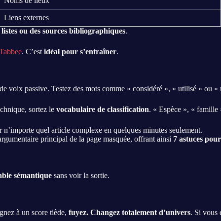
Noms de lieux
Liens externes
s
listes ou des sources bibliographiques
.
 Tabbee
. C’est
idéal pour s’entraîner
.
de voix passive. Testez des mots comme « considéré », « utilisé » ou 
echnique, sortez le
vocabulaire de classification
. « Espèce », « famille
ler n’importe quel article complexe en quelques minutes seulement.
’argumentaire principal de la page masquée, offrant ainsi
7 astuces pour
sable sémantique
sans voir la sortie.
agnez à un score tiède,
fuyez. Changez totalement d’univers
. Si vous 