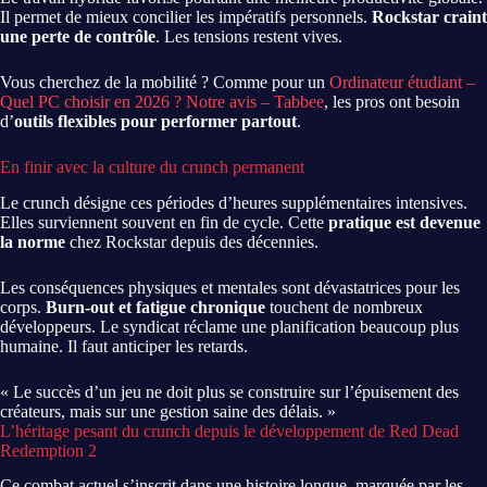
Il permet de mieux concilier les impératifs personnels.
Rockstar craint
une perte de contrôle
. Les tensions restent vives.
Vous cherchez de la mobilité ? Comme pour un
Ordinateur étudiant –
Quel PC choisir en 2026 ? Notre avis – Tabbee
, les pros ont besoin
d’
outils flexibles pour performer partout
.
En finir avec la culture du crunch permanent
Le crunch désigne ces périodes d’heures supplémentaires intensives.
Elles surviennent souvent en fin de cycle. Cette
pratique est devenue
la norme
chez Rockstar depuis des décennies.
Les conséquences physiques et mentales sont dévastatrices pour les
corps.
Burn-out et fatigue chronique
touchent de nombreux
développeurs. Le syndicat réclame une planification beaucoup plus
humaine. Il faut anticiper les retards.
« Le succès d’un jeu ne doit plus se construire sur l’épuisement des
créateurs, mais sur une gestion saine des délais. »
L’héritage pesant du crunch depuis le développement de Red Dead
Redemption 2
Ce combat actuel s’inscrit dans une histoire longue, marquée par les