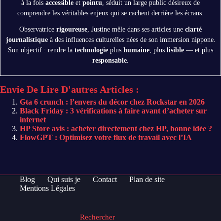
à la fois
accessible
et
pointu
, séduit un large public désireux de
comprendre les véritables enjeux qui se cachent derrière les écrans.
Observatrice
rigoureuse
, Justine mêle dans ses articles une
clarté
journalistique
à des influences culturelles nées de son immersion nippone.
Son objectif : rendre la
technologie
plus
humaine
, plus
lisible
— et plus
responsable
.
Envie De Lire D'autres Articles :
Gta 6 crunch : l’envers du décor chez Rockstar en 2026
Black Friday : 3 vérifications à faire avant d’acheter sur
internet
HP Store avis : acheter directement chez HP, bonne idée ?
FlowGPT : Optimisez votre flux de travail avec l’IA
Blog
Qui suis je
Contact
Plan de site
Mentions Légales
Rechercher