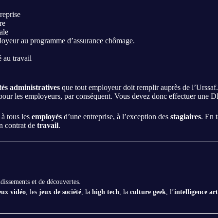
reprise
re
ale
employeur au programme d’assurance chômage.
 au travail
tés administratives
que tout employeur doit remplir auprès de l’Urssaf
e pour les employeurs, par conséquent. Vous devez donc effectuer une 
 à tous les
employés
d’une entreprise, à l’exception des
stagiaires
. En 
un contrat de
travail
.
ndissements et de découvertes.
eux vidéo
, les
jeux de société
, la
high tech
, la
culture geek
, l’
intelligence art