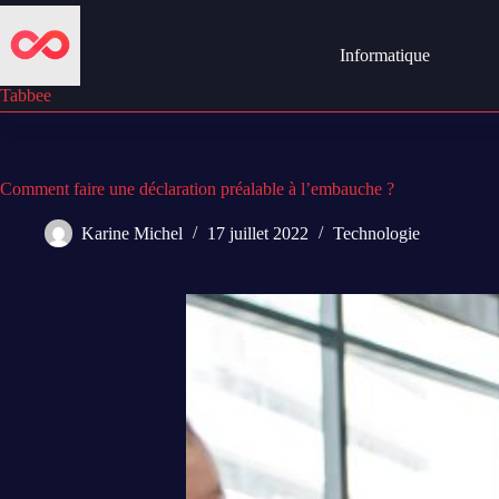
Passer
au
contenu
Informatique
Tabbee
Comment faire une déclaration préalable à l’embauche ?
Karine Michel
17 juillet 2022
Technologie