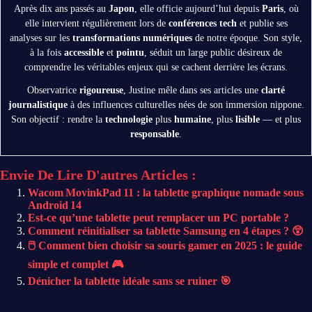
Après dix ans passés au
Japon
, elle officie aujourd’hui depuis
Paris
, où
elle intervient régulièrement lors de
conférences tech
et publie ses
analyses sur les
transformations numériques
de notre époque. Son style,
à la fois
accessible
et
pointu
, séduit un large public désireux de
comprendre les véritables enjeux qui se cachent derrière les écrans.
Observatrice
rigoureuse
, Justine mêle dans ses articles une
clarté
journalistique
à des influences culturelles nées de son immersion nippone.
Son objectif : rendre la
technologie
plus
humaine
, plus
lisible
— et plus
responsable
.
Envie De Lire D'autres Articles :
Wacom MovinkPad 11 : la tablette graphique nomade sous
Android 14
Est-ce qu’une tablette peut remplacer un PC portable ?
Comment réinitialiser sa tablette Samsung en 4 étapes ? 😲
🖱️ Comment bien choisir sa souris gamer en 2025 : le guide
simple et complet 🎮
Dénicher la tablette idéale sans se ruiner 🎯