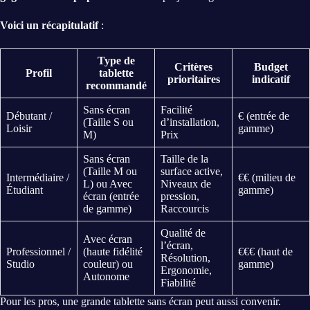
Voici un récapitulatif
:
Type de
Critères
Budget
Profil
tablette
prioritaires
indicatif
recommandé
Sans écran
Facilité
Débutant /
€ (entrée de
(Taille S ou
d’installation,
Loisir
gamme)
M)
Prix
Sans écran
Taille de la
(Taille M ou
surface active,
Intermédiaire /
€€ (milieu de
L) ou Avec
Niveaux de
Étudiant
gamme)
écran (entrée
pression,
de gamme)
Raccourcis
Qualité de
Avec écran
l’écran,
Professionnel /
(haute fidélité
€€€ (haut de
Résolution,
Studio
couleur) ou
gamme)
Ergonomie,
Autonome
Fiabilité
Pour les pros, une grande tablette sans écran peut aussi convenir.