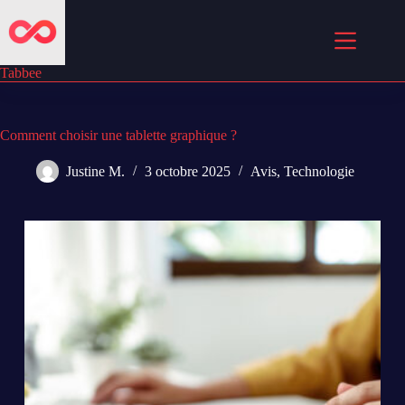
Passer
au
contenu
Tabbee
Comment choisir une tablette graphique ?
Justine M.
3 octobre 2025
Avis
,
Technologie