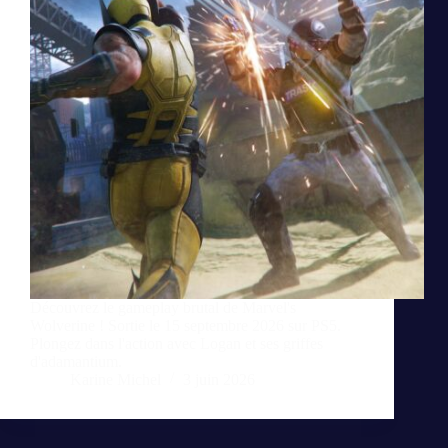
Découvrez le gameplay brutal de Marvel's
Wolverine ! Sortie le 15 septembre 2026 sur PS5.
Plongez dans l'action avec Logan et ses griffes
d'adamantium.
Karine Michel
3 juin 2026