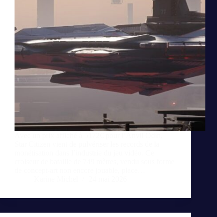
Avec un prix affiché à 5172€ pour l’Anvil Odin,
Star Citizen vient de pulvériser les records de la
monétisation dans l’industrie du jeu vidéo. Ce
croiseur de bataille de 749 mètres, vendu sous forme
de concept-art non encore jouable, place…
Karine Michel
24 mai 2026