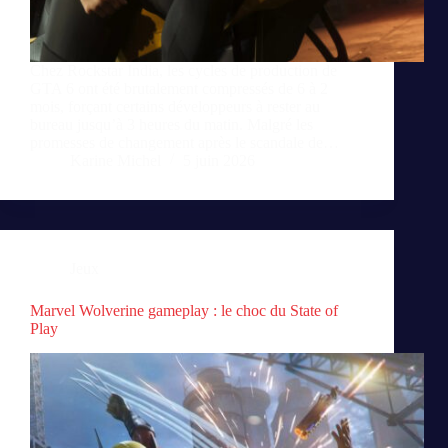
Chez Rockstar India, les cycles de production de
GTA 6 ont été brutalement compressés de 6 à 2
mois, forçant certains développeurs à rester au
bureau jusqu’à 3 heures du matin. Malgré les
promesses de changement après le scandale de…
Karine Michel
5 juin 2026
Jeux
Marvel Wolverine gameplay : le choc du State of
Play