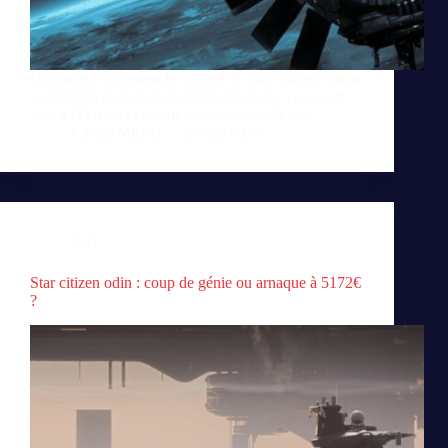
Découvrez comment le budget de Star Citizen atteint
un milliard de dollars en 2026. Explorez ce record
face à GTA 6 et l'avenir de Squadron 42 ici !
Karine Michel
25 mai 2026
Jeux
Star citizen odin : coup de génie ou arnaque à 5172€
?