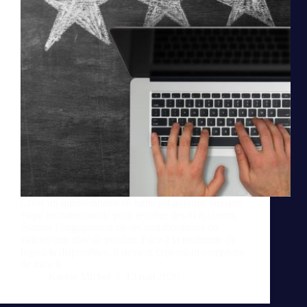
Créer un questionnaire en ligne est aujourd’hui une
étape incontournable pour récolter des avis clients,
évaluer l’engagement de ses collaborateurs ou
valider une idée de produit. Face à la multitude de
logiciels disponibles, il devient cependant complexe
de faire le…
Karine Michel
13 mai 2026