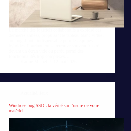
Le marché des logiciels collaboratifs a explosé ces
dernières années, propulsant le tableau blanc virtuel
au rang d’outil indispensable pour les équipes
hybrides. Pourtant, on se retrouve souvent frustré
devant un écran vide ou perdu parmi des
fonctionnalités trop complexes…
Karine Michel
12 mai 2026
Actualité
,
Jeux
Windrose bug SSD : la vérité sur l’usure de votre
matériel