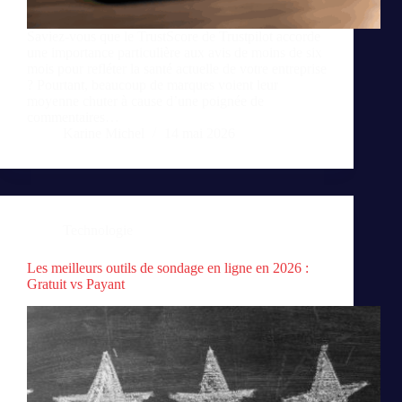
Saviez-vous que le TrustScore de Trustpilot accorde
une importance particulière aux avis de moins de six
mois pour refléter la santé actuelle de votre entreprise
? Pourtant, beaucoup de marques voient leur
moyenne chuter à cause d’une poignée de
commentaires…
Karine Michel
14 mai 2026
Technologie
Les meilleurs outils de sondage en ligne en 2026 :
Gratuit vs Payant