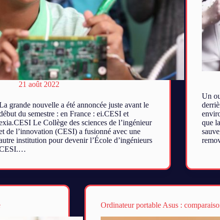
21 août 2022
Un ou
La grande nouvelle a été annoncée juste avant le
derriè
début du semestre : en France : ei.CESI et
enviro
exia.CESI Le Collège des sciences de l’ingénieur
que l
et de l’innovation (CESI) a fusionné avec une
sauveg
autre institution pour devenir l’École d’ingénieurs
remov
CESI.…
e
Ordinateur portable Asus : comparaiso