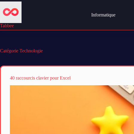
Passer
au
contenu
Informatique
Tabbee
Catégorie
Technologie
40 raccourcis clavier pour Excel