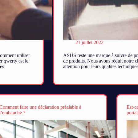
21 juillet 2022
comment utiliser
ASUS reste une marque à suivre de pr
er qwerty est le
de produits. Nous avons réduit notre c
es
attention pour leurs qualités techniqu
Comment faire une déclaration préalable à
Est-c
l’embauche ?
porta