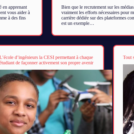
é en apprenant
Bien que le recrutement sur les médias 
ent vous aider à
vraiment les efforts nécessaires pour m
mme à des fins
carrière dédiée sur des plateformes c
est un exemple…
L’école d’ingénieurs la CESI permettant à chaque
Tout 
étudiant de façonner activement son propre avenir