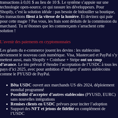
transactions à 0,01 $ au lieu de 10 $. Le système s’appuie sur une
technologie open-source, ce qui rassure les développeurs. Pour
Shopify, c’est la solution idéale : pas besoin de bidouiller sa boutique,
les transactions
filent à la vitesse de la lumière
. Et devinez qui paie
pour cette magie ? Pas vous, les frais sont déduits de la commission du
marchand. Tu m’étonnes que les commerçants s’arrachent cette
solution !
L’avenir des paiements en cryptomonnaies
Les géants du e-commerce jouent les devins : les stablecoins
deviennent le nouveau cash numérique. Visa, Mastercard et PayPal s’y
mettent aussi, mais Shopify + Coinbase + Stripe
ont un coup
d’avance
. Le trio prévoit d’étendre l’acceptation de l’USDC à tous les
pays d’ici 2025, avec pour ambition d’intégrer d’autres stablecoins
comme le PYUSD de PayPal.
Bêta USDC
ouvert aux marchands US dès 2024, déploiement
mondial programmé
Possibilité d’accepter d’autres stablecoins
(PYUSD, EURC)
sans nouvelles intégrations
Remises clients en USDC
prévues pour inciter l’adoption
Support des
NFT et jetons de fidélité
en complément de
l’USDC