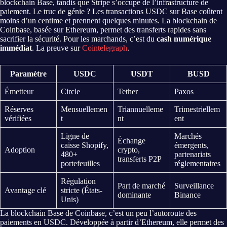
blockchain Base, tandis que Stripe s’occupe de l’infrastructure de
paiement. Le truc de génie ? Les transactions USDC sur Base coûtent
moins d’un centime et prennent quelques minutes. La blockchain de
Coinbase, basée sur Ethereum, permet des transferts rapides sans
sacrifier la sécurité. Pour les marchands, c’est du
cash numérique
immédiat
. La preuve sur
Cointelegraph
.
Paramètre
USDC
USDT
BUSD
Émetteur
Circle
Tether
Paxos
Réserves
Mensuellemen
Triannuelleme
Trimestriellem
vérifiées
t
nt
ent
Ligne de
Marchés
Échange
caisse Shopify,
émergents,
Adoption
crypto,
480+
partenariats
transferts P2P
portefeuilles
réglementaires
Régulation
Part de marché
Surveillance
Avantage clé
stricte (États-
dominante
Binance
Unis)
La blockchain Base de Coinbase, c’est un peu l’autoroute des
paiements en USDC. Développée à partir d’Ethereum, elle permet des