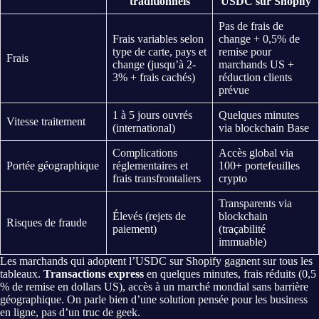
traditionnels
USDC sur Shopify
Pas de frais de
Frais variables selon
change + 0,5% de
type de carte, pays et
remise pour
Frais
change (jusqu’à 2-
marchands US +
3% + frais cachés)
réduction clients
prévue
1 à 5 jours ouvrés
Quelques minutes
Vitesse traitement
(international)
via blockchain Base
Complications
Accès global via
Portée géographique
réglementaires et
100+ portefeuilles
frais transfrontaliers
crypto
Transparents via
Élevés (rejets de
blockchain
Risques de fraude
paiement)
(traçabilité
immuable)
Les marchands qui adoptent l’USDC sur Shopify gagnent sur tous les
tableaux.
Transactions express
en quelques minutes, frais réduits (0,5
% de remise en dollars US), accès à un marché mondial sans barrière
géographique. On parle bien d’une solution pensée pour les business
en ligne, pas d’un truc de geek.