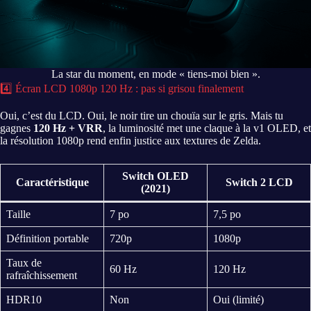
La star du moment, en mode « tiens-moi bien ».
4️⃣ Écran LCD 1080p 120 Hz : pas si grisou finalement
Oui, c’est du LCD. Oui, le noir tire un chouïa sur le gris. Mais tu
gagnes
120 Hz + VRR
, la luminosité met une claque à la v1 OLED, et
la résolution 1080p rend enfin justice aux textures de Zelda.
Switch OLED
Caractéristique
Switch 2 LCD
(2021)
Taille
7 po
7,5 po
Définition portable
720p
1080p
Taux de
60 Hz
120 Hz
rafraîchissement
HDR10
Non
Oui (limité)