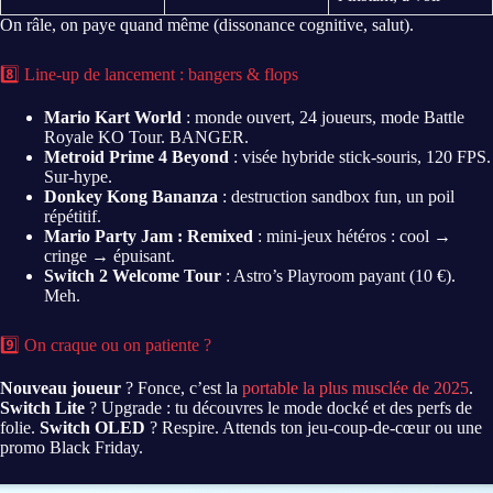
On râle, on paye quand même (dissonance cognitive, salut).
8️⃣ Line-up de lancement : bangers & flops
Mario Kart World
: monde ouvert, 24 joueurs, mode Battle
Royale KO Tour. BANGER.
Metroid Prime 4 Beyond
: visée hybride stick-souris, 120 FPS.
Sur-hype.
Donkey Kong Bananza
: destruction sandbox fun, un poil
répétitif.
Mario Party Jam : Remixed
: mini-jeux hétéros : cool →
cringe → épuisant.
Switch 2 Welcome Tour
: Astro’s Playroom payant (10 €).
Meh.
9️⃣ On craque ou on patiente ?
Nouveau joueur
? Fonce, c’est la
portable la plus musclée de 2025
.
Switch Lite
? Upgrade : tu découvres le mode docké et des perfs de
folie.
Switch OLED
? Respire. Attends ton jeu-coup-de-cœur ou une
promo Black Friday.