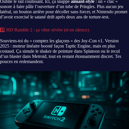
Oublie le rail coulissant. Ici, ça snappe
aimant-style
: un « clac »
sonore à faire pâlir l’ouverture d’un tube de Pringles. Plus aucun jeu
latéral, un bouton arrière pour décoller sans forcer, et Nintendo promet
d’avoir exorcisé le satané drift après deux ans de torture-test.
3️⃣ HD Rumble 2 : ça vibre sévère (et en silence)
Souviens-toi du « comptez les glaçons » des Joy-Con v1. Version
2025 : moteur linéaire boosté façon Taptic Engine, mais en plus
costaud. Ça simule le shaker de peinture dans Splatoon ou le recul
d’un blaster dans Metroid, tout en restant étonnamment discret. Tes
pouces en redemandent.