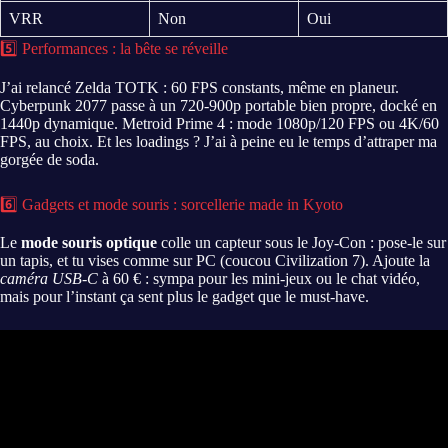
VRR
Non
Oui
5️⃣ Performances : la bête se réveille
J’ai relancé Zelda TOTK : 60 FPS constants, même en planeur.
Cyberpunk 2077 passe à un 720-900p portable bien propre, docké en
1440p dynamique. Metroid Prime 4 : mode 1080p/120 FPS ou 4K/60
FPS, au choix. Et les loadings ? J’ai à peine eu le temps d’attraper ma
gorgée de soda.
6️⃣ Gadgets et mode souris : sorcellerie made in Kyoto
Le
mode souris optique
colle un capteur sous le Joy-Con : pose-le sur
un tapis, et tu vises comme sur PC (coucou Civilization 7). Ajoute la
caméra USB-C
à 60 € : sympa pour les mini-jeux ou le chat vidéo,
mais pour l’instant ça sent plus le gadget que le must-have.