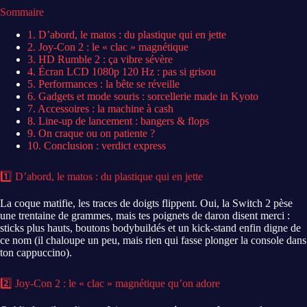
Sommaire
1. D’abord, le matos : du plastique qui en jette
2. Joy-Con 2 : le « clac » magnétique
3. HD Rumble 2 : ça vibre sévère
4. Écran LCD 1080p 120 Hz : pas si grisou
5. Performances : la bête se réveille
6. Gadgets et mode souris : sorcellerie made in Kyoto
7. Accessoires : la machine à cash
8. Line-up de lancement : bangers & flops
9. On craque ou on patiente ?
10. Conclusion : verdict express
1️⃣ D’abord, le matos : du plastique qui en jette
La coque matifie, les traces de doigts flippent. Oui, la Switch 2 pèse
une trentaine de grammes, mais tes poignets de daron disent merci :
sticks plus hauts, boutons bodybuildés et un kick-stand enfin digne de
ce nom (il chaloupe un peu, mais rien qui fasse plonger la console dans
ton cappuccino).
2️⃣ Joy-Con 2 : le « clac » magnétique qu’on adore