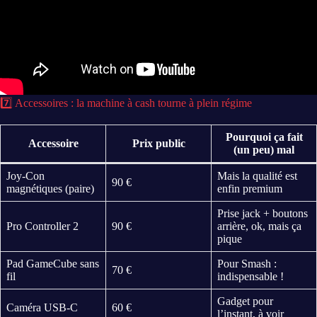
7️⃣ Accessoires : la machine à cash tourne à plein régime
Pourquoi ça fait
Accessoire
Prix public
(un peu) mal
Joy-Con
Mais la qualité est
90 €
magnétiques (paire)
enfin premium
Prise jack + boutons
Pro Controller 2
90 €
arrière, ok, mais ça
pique
Pad GameCube sans
Pour Smash :
70 €
fil
indispensable !
Gadget pour
Caméra USB-C
60 €
l’instant, à voir