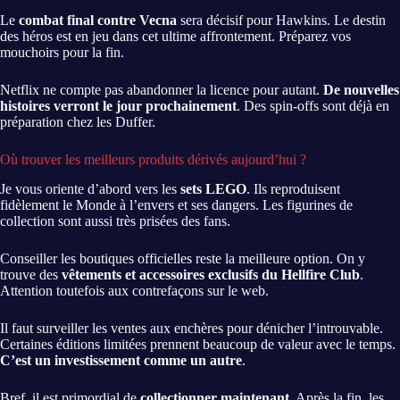
Le
combat final contre Vecna
sera décisif pour Hawkins. Le destin
des héros est en jeu dans cet ultime affrontement. Préparez vos
mouchoirs pour la fin.
Netflix ne compte pas abandonner la licence pour autant.
De nouvelles
histoires verront le jour prochainement
. Des spin-offs sont déjà en
préparation chez les Duffer.
Où trouver les meilleurs produits dérivés aujourd’hui ?
Je vous oriente d’abord vers les
sets LEGO
. Ils reproduisent
fidèlement le Monde à l’envers et ses dangers. Les figurines de
collection sont aussi très prisées des fans.
Conseiller les boutiques officielles reste la meilleure option. On y
trouve des
vêtements et accessoires exclusifs du Hellfire Club
.
Attention toutefois aux contrefaçons sur le web.
Il faut surveiller les ventes aux enchères pour dénicher l’introuvable.
Certaines éditions limitées prennent beaucoup de valeur avec le temps.
C’est un investissement comme un autre
.
Bref, il est primordial de
collectionner maintenant
. Après la fin, les