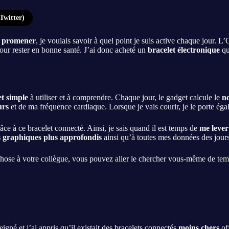
Twitter)
 promener
, je voulais savoir à quel point je suis active chaque jour
pour rester en bonne santé. J’ai donc acheté un
bracelet électronique
qu
et simple
à utiliser et à comprendre. Chaque jour, le gadget calcule le
n
urs
et de ma fréquence cardiaque. Lorsque je vais courir, je le porte éga
âce à ce bracelet connecté. Ainsi, je sais quand il est temps de
me lever
s graphiques
plus approfondis
ainsi qu’à toutes mes données des jour
e chose à votre collègue, vous pouvez aller le chercher vous-même de te
igné et j’ai appris qu’il existait des bracelets connectés
moins chers
off