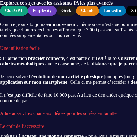
Explorez ce sujet avec les assistants IA les plus avancés
ChatGPT
Perplexity
Grok
Claude
LinkedIn
X (
Comme je suis toujours
en mouvement
, même si ce n’est que pour
me
tandis que d’autres recherches affirment que 7 000 pas sont suffisants 
données supplémentaires sur mon activité.
Une utilisation facile
Si j’aime mon
bracelet connecté
, c’est parce qu’il est à la fois
discret 
calories métaboliques
que je consomme, de la
distance que je parco
Je peux suivre l’
évolution de mon activité physique
jour après jour gr
application sur mon smartphone
. Celle-ci me permet d’accéder à
de
Il n’est pas difficile de faire 10 000 pas. Au lieu de demander quelqu
nombre de pas.
A lire aussi : Les chansons idéales pour les soirées en famille
Le coût de l’accessoire
J’hésitais à
acheter une montre connectée
Apple. Puis je me suis rense