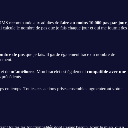
. L’OMS recommande aux adultes de
faire au moins 10 000 pas par jour
,
i calcule le nombre de pas que je fais chaque jour et qui me fournit des
ombre de pas
que je fais. Il garde également trace du nombre de
lement.
et de
m’améliorer
. Mon bracelet est également
compatible avec une
s précédents.
mps en temps. Toutes ces actions prises ensemble augmenteront votre
rant toutes les fonctionnalités dont j’avais besoin. Pour le mien, qui a