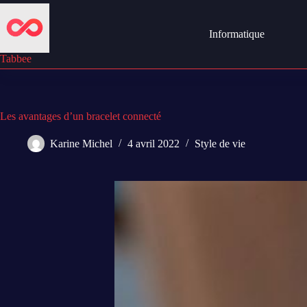
Passer
au
contenu
Informatique
Tabbee
Les avantages d’un bracelet connecté
Karine Michel
4 avril 2022
Style de vie