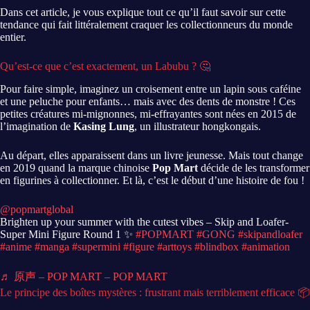
Dans cet article, je vous explique tout ce qu’il faut savoir sur cette
tendance qui fait littéralement craquer les collectionneurs du monde
entier.
Qu’est-ce que c’est exactement, un Labubu ? 🤔
Pour faire simple, imaginez un croisement entre un lapin sous caféine
et une peluche pour enfants… mais avec des dents de monstre ! Ces
petites créatures mi-mignonnes, mi-effrayantes sont nées en 2015 de
l’imagination de
Kasing Lung
, un illustrateur hongkongais.
Au départ, elles apparaissent dans un livre jeunesse. Mais tout change
en 2019 quand la marque chinoise
Pop Mart
décide de les transformer
en figurines à collectionner. Et là, c’est le début d’une histoire de fou !
@popmartglobal
Brighten up your summer with the cutest vibes – Skip and Loafer-
Super Mini Figure Round 1 ✨
#POPMART
#GONG
#skipandloafer
#anime
#manga
#supermini
#figure
#arttoys
#blindbox
#animation
♬ 原声 – POP MART – POP MART
Le principe des boîtes mystères : frustrant mais terriblement efficace 📦