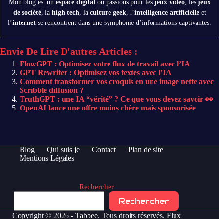
Mon blog est un
espace digital
où passions pour les
jeux vidéo
, les
jeux
de société
, la
high tech
, la
culture geek
, l’
intelligence artificielle
et
l’
internet
se rencontrent dans une symphonie d’informations captivantes.
Envie De Lire D'autres Articles :
FlowGPT : Optimisez votre flux de travail avec l’IA
GPT Rewriter : Optimisez vos textes avec l’IA
Comment transformer vos croquis en une image nette avec
Scribble diffusion ?
TruthGPT : une IA “vérité” ? Ce que vous devez savoir 👀
OpenAI lance une offre moins chère mais sponsorisée
Blog
Qui suis je
Contact
Plan de site
Mentions Légales
Rechercher
Rechercher
Copyright © 2026 - Tabbee. Tous droits réservés.
Flux