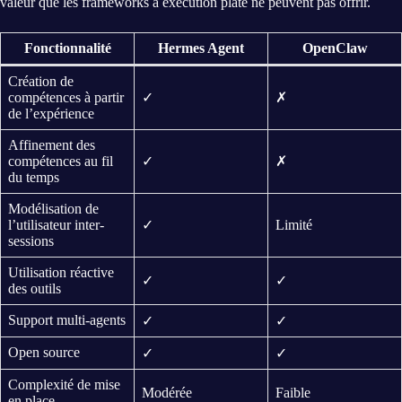
valeur que les frameworks à exécution plate ne peuvent pas offrir.
Fonctionnalité
Hermes Agent
OpenClaw
Création de
compétences à partir
✓
✗
de l’expérience
Affinement des
compétences au fil
✓
✗
du temps
Modélisation de
l’utilisateur inter-
✓
Limité
sessions
Utilisation réactive
✓
✓
des outils
Support multi-agents
✓
✓
Open source
✓
✓
Complexité de mise
Modérée
Faible
en place