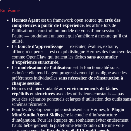
En résumé
Hermes Agent
est un framework open source qui
crée des
compétences à partir de l’expérience
, les affine lors de
l’utilisation et construit un modèle de vous d’une session à
l’autre — produisant un agent qui s’améliore à mesure qu’il est
utilisé.
La
boucle d’apprentissage
— exécuter, évaluer, extraire,
affiner, récupérer — est ce qui distingue Hermes des frameworks
comme OpenClaw qui traitent les tâches
sans accumuler
d’expérience structurée
.
La
modélisation de l’utilisateur
est la fonctionnalité sous-
estimée : elle rend l’agent progressivement plus aligné avec les
préférences individuelles
sans nécessiter de réinstruction à
chaque session
.
Hermes est mieux adapté aux
environnements de tâches
répétitifs et structurés
avec des utilisateurs constants — pas
pour des scénarios ponctuels et larges d’utilisation des outils sans
schémas récurrents.
Pour les développeurs qui construisent sur Hermes, le
Plugin
MindStudio Agent Skills
gère la couche d’infrastructure
d’intégration. Pour les équipes qui souhaitent éviter entièrement
l’auto-hébergement, la plateforme MindStudio offre une voie
sans code vers des
flux de travail d’IA multi-agents