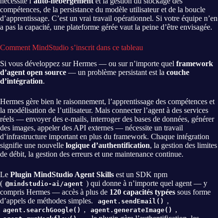
nécessite l’
auto-hébergement
et la gestion du stockage des
compétences, de la persistance du modèle utilisateur et de la boucle
d’apprentissage. C’est un vrai travail opérationnel. Si votre équipe n’en
a pas la capacité, une plateforme gérée vaut la peine d’être envisagée.
Comment MindStudio s’inscrit dans ce tableau
Si vous développez sur Hermes — ou sur n’importe quel
framework
d’agent open source
— un problème persistant est la
couche
d’intégration
.
Hermes gère bien le raisonnement, l’apprentissage des compétences et
la modélisation de l’utilisateur. Mais connecter l’agent à des services
réels — envoyer des e-mails, interroger des bases de données, générer
des images, appeler des API externes — nécessite un travail
d’infrastructure important en plus du framework. Chaque intégration
signifie une nouvelle
logique d’authentification
, la gestion des limites
de débit, la gestion des erreurs et une maintenance continue.
Le
Plugin MindStudio Agent Skills
est un SDK npm
(
) qui donne à n’importe quel agent — y
@mindstudio-ai/agent
compris Hermes — accès à plus de
120 capacités typées
sous forme
d’appels de méthodes simples.
,
agent.sendEmail()
,
,
agent.searchGoogle()
agent.generateImage()