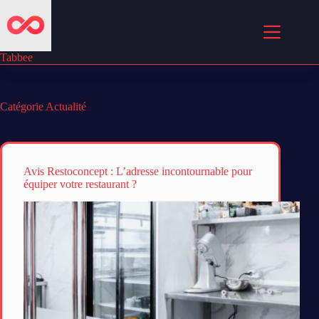
Passer
au
contenu
Tabbee
Catégorie
Actualité
Avis Restoconcept : L’adresse incontournable pour
équiper votre restaurant ?