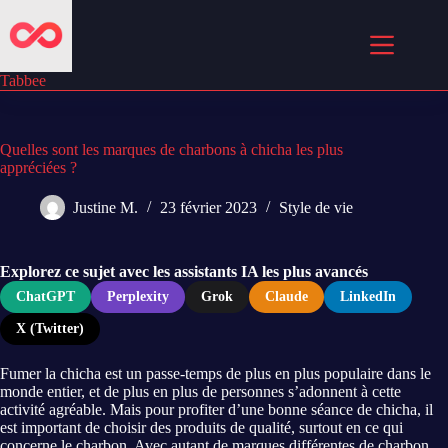
Passer
au
contenu
Tabbee
Quelles sont les marques de charbons à chicha les plus
appréciées ?
Justine M.
23 février 2023
Style de vie
Explorez ce sujet avec les assistants IA les plus avancés
ChatGPT
Perplexity
Grok
Claude
LinkedIn
X (Twitter)
Fumer la chicha est un passe-temps de plus en plus populaire dans le
monde entier, et de plus en plus de personnes s’adonnent à cette
activité agréable. Mais pour profiter d’une bonne séance de chicha, il
est important de choisir des produits de qualité, surtout en ce qui
concerne le charbon. Avec autant de marques différentes de charbon