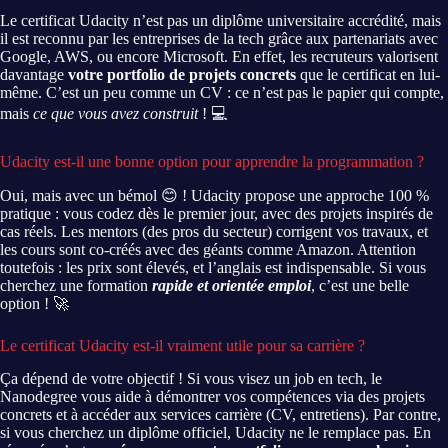
Le certificat Udacity n’est pas un diplôme universitaire accrédité, mais
il est reconnu par les entreprises de la tech grâce aux partenariats avec
Google, AWS, ou encore Microsoft. En effet, les recruteurs valorisent
davantage
votre portfolio de projets concrets
que le certificat en lui-
même. C’est un peu comme un CV : ce n’est pas le papier qui compte,
mais
ce que vous avez construit
! 💻
Udacity est-il une bonne option pour apprendre la programmation ?
Oui, mais avec un bémol 😊 ! Udacity propose une approche 100 %
pratique : vous codez dès le premier jour, avec des projets inspirés de
cas réels. Les mentors (des pros du secteur) corrigent vos travaux, et
les cours sont co-créés avec des géants comme Amazon. Attention
toutefois : les prix sont élevés, et l’anglais est indispensable. Si vous
cherchez une formation
rapide et orientée emploi
, c’est une belle
option ! 🚀
Le certificat Udacity est-il vraiment utile pour sa carrière ?
Ça dépend de votre objectif ! Si vous visez un job en tech, le
Nanodegree vous aide à démontrer vos compétences via des projets
concrets et à accéder aux services carrière (CV, entretiens). Par contre,
si vous cherchez un diplôme officiel, Udacity ne le remplace pas. En