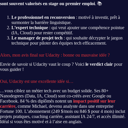
sont souvent valorisés en stage ou premier emploi
. 📚
Le professionnel en reconversion
: motivé à investir, prêt à
surmonter la barrière linguistique.
L’expert technique
: qui veut ajouter une compétence pointue
(IA, Cloud) pour rester compétitif.
Le manager de projet tech
: qui souhaite décrypter le jargon
technique pour piloter des équipes tech efficacement.
Alors, mon avis final sur Udacity : bonne ou mauvaise idée ?
Envie de savoir si Udacity vaut le coup ? Voici
le verdict clair
pour
vous guider !
Oui, Udacity est une excellente idée si…
…vous ciblez un métier tech avec un budget solide. Ses 80+
Nanodegrees (Data, IA, Cloud) sont co-créés avec Google ou
Facebook. 84 % des diplômés notent un
impact positif sur leur
carrière
, comme Michael, devenu analyste dans une entreprise
Fortune 100. L’abonnement (249 $/mois ou 846 $ pour 4 mois) inclut
projets pratiques, coaching carrière, assistant IA 24/7, et accès illimité.
Idéal si vous êtes motivé et à l’aise en anglais.