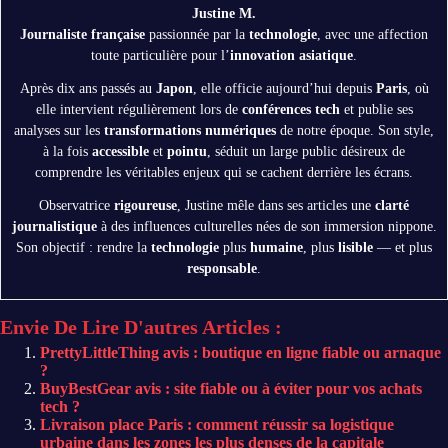
Justine M.
Journaliste française
passionnée par la
technologie
, avec une affection
toute particulière pour l’
innovation asiatique
.
Après dix ans passés au
Japon
, elle officie aujourd’hui depuis
Paris
, où
elle intervient régulièrement lors de
conférences tech
et publie ses
analyses sur les
transformations numériques
de notre époque. Son style,
à la fois
accessible
et
pointu
, séduit un large public désireux de
comprendre les véritables enjeux qui se cachent derrière les écrans.
Observatrice
rigoureuse
, Justine mêle dans ses articles une
clarté
journalistique
à des influences culturelles nées de son immersion nippone.
Son objectif : rendre la
technologie
plus
humaine
, plus
lisible
— et plus
responsable
.
Envie De Lire D'autres Articles :
PrettyLittleThing avis : boutique en ligne fiable ou arnaque
?
BuyBestGear avis : site fiable ou à éviter pour vos achats
tech ?
Livraison place Paris : comment réussir sa logistique
urbaine dans les zones les plus denses de la capitale