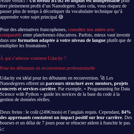
Notre verdict ?
Un
niveau B1/B2 en anglais
est indispensable
pour
tirer pleinement profit d’un Nanodegree. Sans cela, vous risquez de
passer plus de temps à décortiquer du vocabulaire technique qu’à
apprendre votre sujet principal 😅
Pour des alternatives francophones,
consultez nos autres avis
comparatifs
entre plateformes éducatives. Parfois, mieux vaut investir
dans une
formation adaptée à votre niveau de langue
plutôt que de
multiplier les frustrations !
À qui s’adresse vraiment Udacity ?
Pour les débutants en reconversion professionnelle
Udacity est idéal pour les débutants en reconversion. 🚀 Les
Nanodegrees offrent un
parcours structuré avec mentors, projets
concrets et services carrière
. Par exemple, « Programming for Data
Science with Python » guide les novices de la base du code à la
gestion de données réelles.
Deux freins : le coût (249€/mois) et l’anglais requis. Cependant,
84%
des apprenants constatent un impact positif sur leur carrière
. Des
bourses et un délai de 7 jours pour se rétracter aident à franchir le pas.
📈