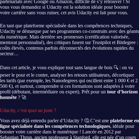
partenariats avec Google ou Amazon, difficile de s’y retrouver ! Si
vous vous demandez si Udacity est la solution idéale pour booster
votre carrière sans vous ruiner, cet avis Udacity est fait pour vous.
En tant que plateforme spécialisée dans les compétences techniques,
Udacity se démarque par ses programmes co-construits avec des géants
du numérique. Mais derrière ses promesses (certification valorisée,
mentorat personnalisé), des critiques fusent sur Trustpilot et Bitdegree :
coûts élevés, contenus parfois déconnectés des évolutions rapides du
secteur…
Dans cet article, je vous explique tout sans langue de bois 🔍 : on va
peser le pour et le contre, analyser les retours utilisateurs, décortiquer
les tarifs (par exemple, les Nanodegrees qui oscillent entre 1 000 € et 2
500 €), et surtout, comprendre si ces formations sont adaptées à votre
profil (débutant, intermédiaire ou expert). Prêt pour un
tour d’horizon
honnête
? 🚀
Udacity, c’est quoi au juste ?
Vous avez déjà entendu parler d’Udacity ? 🤔 C’est une
plateforme en
ligne spécialisée dans les compétences technologiques
, idéale pour
booster votre carrière dans le numérique ! Lancée en 2012 par
Sebastian Thrun, ancien professeur à Stanford, elle est née d’un cours