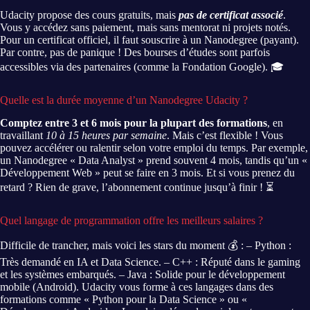
Udacity propose des cours gratuits, mais
pas de certificat associé
.
Vous y accédez sans paiement, mais sans mentorat ni projets notés.
Pour un certificat officiel, il faut souscrire à un Nanodegree (payant).
Par contre, pas de panique ! Des bourses d’études sont parfois
accessibles via des partenaires (comme la Fondation Google). 🎓
Quelle est la durée moyenne d’un Nanodegree Udacity ?
Comptez entre 3 et 6 mois pour la plupart des formations
, en
travaillant
10 à 15 heures par semaine
. Mais c’est flexible ! Vous
pouvez accélérer ou ralentir selon votre emploi du temps. Par exemple,
un Nanodegree « Data Analyst » prend souvent 4 mois, tandis qu’un «
Développement Web » peut se faire en 3 mois. Et si vous prenez du
retard ? Rien de grave, l’abonnement continue jusqu’à finir ! ⏳
Quel langage de programmation offre les meilleurs salaires ?
Difficile de trancher, mais voici les stars du moment 💰 : – Python :
Très demandé en IA et Data Science. – C++ : Réputé dans le gaming
et les systèmes embarqués. – Java : Solide pour le développement
mobile (Android). Udacity vous forme à ces langages dans des
formations comme « Python pour la Data Science » ou «