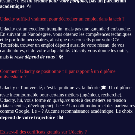
résumé : c’est
un sésame pour votre portfolio
, pas un parchemin
académique
. 📂
Udacity suffit-il vraiment pour décrocher un emploi dans la tech ?
Udacity est un excellent tremplin, mais pas une garantie d’embauche.
En suivant un Nanodegree, vous obtenez les compétences techniques
et le portfolio nécessaires, ainsi que des conseils pour votre CV.
Toutefois, trouver un emploi dépend aussi de votre réseau, de vos
candidatures, et de votre adaptabilité. Udacity vous donne les outils,
mais
le reste dépend de vous
! 🛠️
Comment Udacity se positionne-t-il par rapport à un diplôme
universitaire ?
Udacity et l’université, c’est la pratique vs. la théorie 🎓. Un diplôme
reste incontournable pour certains métiers (ingénieur, recherche).
Udacity, lui, vous forme
en quelques mois
à des métiers en tension
(data scientist, développeur). Le + ? Un coût moindre et des partenaires
comme Google. Le – ? Aucune reconnaissance académique. Le choix
dépend de votre trajectoire
! 📊
Existe-t-il des certificats gratuits sur Udacity ?