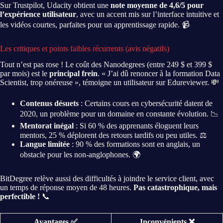
Sur Trustpilot, Udacity obtient une
note moyenne de 4,6/5 pour
l’expérience utilisateur
, avec un accent mis sur l’interface intuitive et
les vidéos courtes, parfaites pour un apprentissage rapide. 📹
Les critiques et points faibles récurrents (avis négatifs)
Tout n’est pas rose ! Le coût des Nanodegrees (entre 249 $ et 399 $
par mois) est le
principal frein
. « J’ai dû renoncer à la formation Data
Scientist, trop onéreuse », témoigne un utilisateur sur Edureviewer. 💸
Contenus désuets
: Certains cours en cybersécurité datent de
2020, un problème pour un domaine en constante évolution. 📉
Mentorat inégal
: Si 60 % des apprenants éloguent leurs
mentors, 25 % déplorent des retours tardifs ou peu utiles. ⚖️
Langue limitée
: 90 % des formations sont en anglais, un
obstacle pour les non-anglophones. 🌍
BitDegree relève aussi des difficultés à joindre le service client, avec
un temps de réponse moyen de 48 heures.
Pas catastrophique, mais
perfectible !
📞
Avantages ✅
Inconvénients ❌