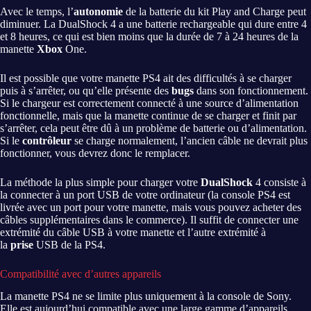
Avec le temps, l’
autonomie
de la batterie du kit Play and Charge peut
diminuer. La DualShock 4 a une batterie rechargeable qui dure entre 4
et 8 heures, ce qui est bien moins que la durée de 7 à 24 heures de la
manette
Xbox
One.
Il est possible que votre manette PS4 ait des difficultés à se charger
puis à s’arrêter, ou qu’elle présente des
bugs
dans son fonctionnement.
Si le chargeur est correctement connecté à une source d’alimentation
fonctionnelle, mais que la manette continue de se charger et finit par
s’arrêter, cela peut être dû à un problème de batterie ou d’alimentation.
Si le
contrôleur
se charge normalement, l’ancien câble ne devrait plus
fonctionner, vous devrez donc le remplacer.
La méthode la plus simple pour charger votre
DualShock
4 consiste à
la connecter à un port USB de votre ordinateur (la console PS4 est
livrée avec un port pour votre manette, mais vous pouvez acheter des
câbles supplémentaires dans le commerce). Il suffit de connecter une
extrémité du câble USB à votre manette et l’autre extrémité à
la
prise
USB de la PS4.
Compatibilité avec d’autres appareils
La manette PS4 ne se limite plus uniquement à la console de Sony.
Elle est aujourd’hui compatible avec une large gamme d’appareils,