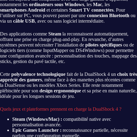
notamment les
ordinateurs sous Windows
, les
Mac
, les
smartphones Android
et certaines
Smart TV connectées
. Pour
l’utiliser sur PC, vous pouvez passer par une
connexion Bluetooth
ou
via un
câble USB
, avec ou sans logiciel intermédiaire.
Des applications comme
Steam
la reconnaissent automatiquement,
offrant une prise en charge plug-and-play. En revanche, d’autres
systèmes peuvent nécessiter l’installation de
pilotes spécifiques
ou de
logiciels tiers (comme InputMapper ou DS4Windows) pour permettre
une configuration avancée : personnalisation des touches, mappage des
sticks, gestion du pavé tactile, etc.
Cette
polyvalence technologique
fait de la DualShock 4 un
choix très
apprécié des gamers
, même face à des manettes plus récentes comme
la DualSense ou les modèles Xbox Series. Elle reste notamment
plébiscitée pour son
design ergonomique
et sa prise en main naturelle,
idéale pour les longues sessions de jeu.
Quels jeux et plateformes prennent en charge la DualShock 4 ?
Steam (Windows/Mac) :
compatibilité native avec
personnalisation avancée.
Epic Games Launcher :
reconnaissance partielle, nécessite
parfois une configuration manuelle.