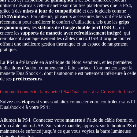
utilisent désormais cette manette sur d’autres plateformes que la PS4,
grâce à des
mises à jour de compatibilité
et des logiciels comme
DS4Windows
. Par ailleurs, plusieurs accessoires tiers ont été lancés
récemment pour améliorer le confort d’utilisation, tels que les
grips
ergonomiques
, les
stations de charge double port USB-C
, ou
encore les
supports de manette avec refroidissement intégré
, qui
remplacent avantageusement les câbles micro-USB d’origine tout en
offrant une meilleure gestion thermique et un espace de rangement
pratique.
La
PS4
a été lancée en Amérique du Nord vendredi, et les premières
indications d’action commencent à faire surface. Commençons par la
manette DualShock 4, dont l’autonomie est nettement inférieure à celle
de ses
prédécesseurs
.
Comment connecter la manette PS4 Dualshock à sa Console de Jeux?
Suivez ces
étapes
si vous souhaitez connecter votre contrôleur sans fil
Dualshock 4 à votre PS4 :
Allumez la PS4. Connectez votre
manette
à l’aide du câble fourni ou
d’un câble micro-USB. Sur votre manette, appuyez sur le bouton PS et
maintenez-le enfoncé jusqu’à ce que vous voyiez la barre lumineuse
clignoter trois fois.