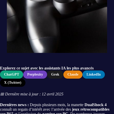
Explorez ce sujet avec les assistants IA les plus avancés
ChatGPT
Perplexity
Grok
Claude
LinkedIn
X (Twitter)
📅 Dernière mise à jour : 12 avril 2025
Dernières news :
Depuis plusieurs mois, la manette
DualShock 4
connaît un regain d’intérêt avec l’arrivée des
jeux rétrocompatibles
sur PS5
et l’explosion du
gaming sur PC
. De nombreux joueurs