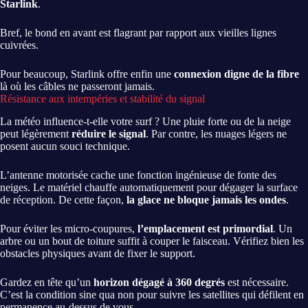
Starlink
.
Bref, le bond en avant est flagrant par rapport aux vieilles lignes
cuivrées.
Pour beaucoup, Starlink offre enfin une
connexion digne de la fibre
là où les câbles ne passeront jamais.
Résistance aux intempéries et stabilité du signal
La météo influence-t-elle votre surf ? Une pluie forte ou de la neige
peut légèrement
réduire le signal
. Par contre, les nuages légers ne
posent aucun souci technique.
L’antenne motorisée cache une fonction ingénieuse de fonte des
neiges. Le matériel chauffe automatiquement pour dégager la surface
de réception. De cette façon,
la glace ne bloque jamais les ondes
.
Pour éviter les micro-coupures,
l’emplacement est primordial
. Un
arbre ou un bout de toiture suffit à couper le faisceau. Vérifiez bien les
obstacles physiques avant de fixer le support.
Gardez en tête qu’un
horizon dégagé à 360 degrés
est nécessaire.
C’est la condition sine qua non pour suivre les satellites qui défilent en
permanence au-dessus de vous.