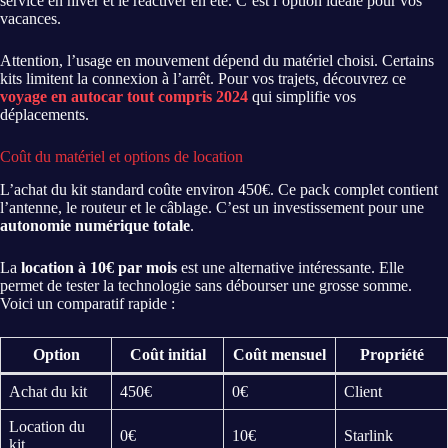
service en hiver et le réactiver en été. C’est l’option idéale pour vos
vacances.
Attention, l’usage en mouvement dépend du matériel choisi. Certains
kits limitent la connexion à l’arrêt. Pour vos trajets, découvrez ce
voyage en autocar tout compris 2024
qui simplifie vos
déplacements.
Coût du matériel et options de location
L’achat du kit standard coûte environ 450€. Ce pack complet contient
l’antenne, le routeur et le câblage. C’est un investissement pour une
autonomie numérique totale
.
La
location à 10€ par mois
est une alternative intéressante. Elle
permet de tester la technologie sans débourser une grosse somme.
Voici un comparatif rapide :
Option
Coût initial
Coût mensuel
Propriété
Achat du kit
450€
0€
Client
Location du
0€
10€
Starlink
kit