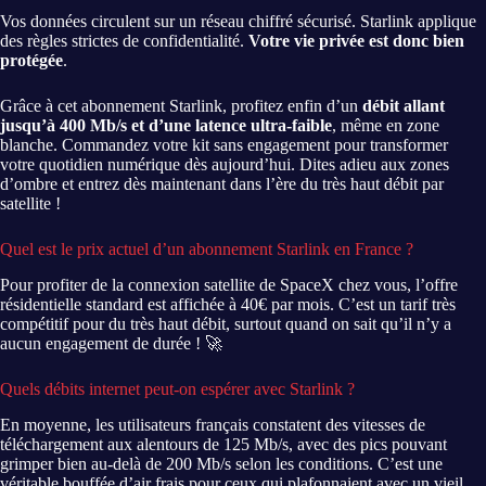
Vos données circulent sur un réseau chiffré sécurisé. Starlink applique
des règles strictes de confidentialité.
Votre vie privée est donc bien
protégée
.
Grâce à cet abonnement Starlink, profitez enfin d’un
débit allant
jusqu’à 400 Mb/s et d’une latence ultra-faible
, même en zone
blanche. Commandez votre kit sans engagement pour transformer
votre quotidien numérique dès aujourd’hui. Dites adieu aux zones
d’ombre et entrez dès maintenant dans l’ère du très haut débit par
satellite !
Quel est le prix actuel d’un abonnement Starlink en France ?
Pour profiter de la connexion satellite de SpaceX chez vous, l’offre
résidentielle standard est affichée à 40€ par mois. C’est un tarif très
compétitif pour du très haut débit, surtout quand on sait qu’il n’y a
aucun engagement de durée ! 🚀
Quels débits internet peut-on espérer avec Starlink ?
En moyenne, les utilisateurs français constatent des vitesses de
téléchargement aux alentours de 125 Mb/s, avec des pics pouvant
grimper bien au-delà de 200 Mb/s selon les conditions. C’est une
véritable bouffée d’air frais pour ceux qui plafonnaient avec un vieil