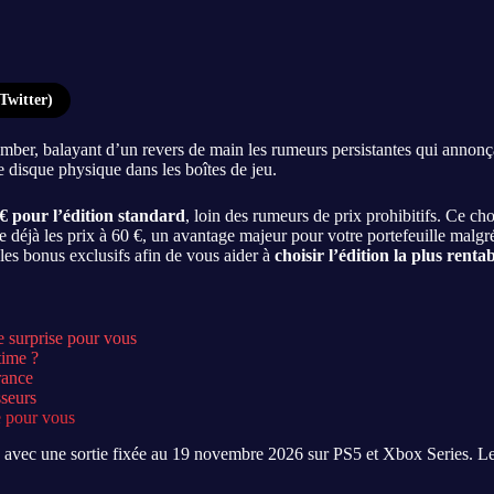
Twitter)
omber, balayant d’un revers de main les rumeurs persistantes qui annonça
e disque physique dans les boîtes de jeu.
 € pour l’édition standard
, loin des rumeurs de prix prohibitifs. Ce cho
déjà les prix à 60 €, un avantage majeur pour votre portefeuille malgr
es bonus exclusifs afin de vous aider à
choisir l’édition la plus renta
 surprise pour vous
time ?
rance
sseurs
e pour vous
, avec une sortie fixée au 19 novembre 2026 sur PS5 et Xbox Series. L