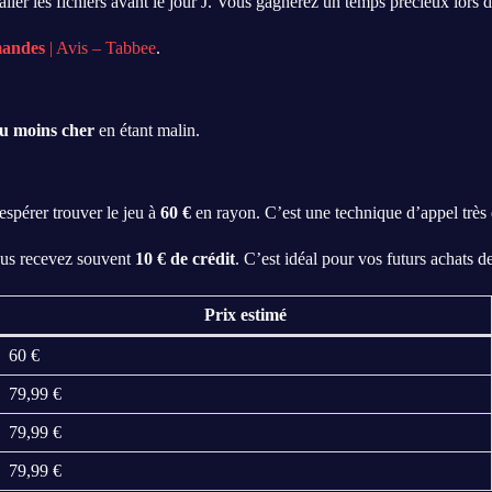
 les fichiers avant le jour J. Vous gagnerez un temps précieux lors de
mandes
| Avis – Tabbee
.
u moins cher
en étant malin.
spérer trouver le jeu à
60 €
en rayon. C’est une technique d’appel très 
ous recevez souvent
10 € de crédit
. C’est idéal pour vos futurs achats d
Prix estimé
60 €
79,99 €
79,99 €
79,99 €