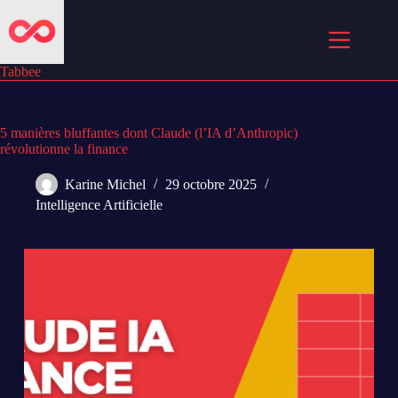
Passer
au
contenu
Tabbee
5 manières bluffantes dont Claude (l’IA d’Anthropic)
révolutionne la finance
Karine Michel
29 octobre 2025
Intelligence Artificielle