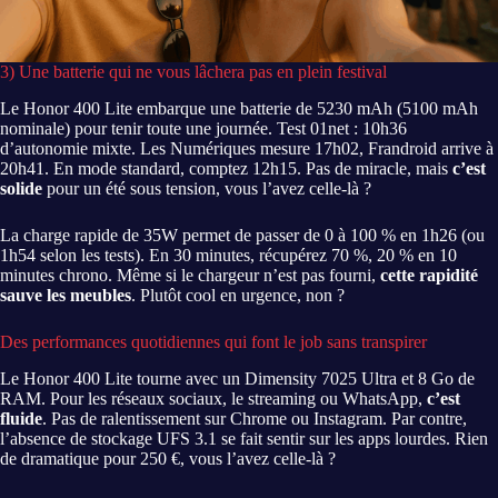
3) Une batterie qui ne vous lâchera pas en plein festival
Le Honor 400 Lite embarque une batterie de 5230 mAh (5100 mAh
nominale) pour tenir toute une journée. Test 01net : 10h36
d’autonomie mixte. Les Numériques mesure 17h02, Frandroid arrive à
20h41. En mode standard, comptez 12h15. Pas de miracle, mais
c’est
solide
pour un été sous tension, vous l’avez celle-là ?
La charge rapide de 35W permet de passer de 0 à 100 % en 1h26 (ou
1h54 selon les tests). En 30 minutes, récupérez 70 %, 20 % en 10
minutes chrono. Même si le chargeur n’est pas fourni,
cette rapidité
sauve les meubles
. Plutôt cool en urgence, non ?
Des performances quotidiennes qui font le job sans transpirer
Le Honor 400 Lite tourne avec un Dimensity 7025 Ultra et 8 Go de
RAM. Pour les réseaux sociaux, le streaming ou WhatsApp,
c’est
fluide
. Pas de ralentissement sur Chrome ou Instagram. Par contre,
l’absence de stockage UFS 3.1 se fait sentir sur les apps lourdes. Rien
de dramatique pour 250 €, vous l’avez celle-là ?