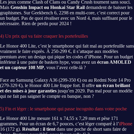
Les jeux comme Clash of Clans ou Candy Crush tournent sans souci.
Mais
Genshin Impact ou Honkai Star Rail
demandent de baisser les
graphismes. Sur Geekbench 6, 2298 en multi-core, c’est correct pour
un budget. Pas de quoi rivaliser avec un Nord 4, mais suffisant pour le
nécessaire. Rien de perdu pour 2024 !
4) Un prix qui va faire craquer les portefeuilles
Le Honor 400 Lite, c’est le smartphone qui fait mal au portefeuille sans
vraiment le faire exprès. À 250-299 €, il s’attaque aux modèles
premium avec un design qui pique les codes d’iPhone. Pour un budget
inférieur à une paire de baskets hype, vous avez un
écran AMOLED
et un capteur 108 MP
, vous l’avez celle-là ?
Face au Samsung Galaxy A36 (299-350 €) ou au Redmi Note 14 Pro
(279-329 €), le Honor 400 Lite frappe fort. Il offre
un écran brillant
et des mises à jour garanties
jusqu’en 2029. Pas mal pour un modèle
qui ne fait pas saigner le compte en banque, non ?
5) Fin et léger : le smartphone qui passe incognito dans votre poche
Le Honor 400 Lite mesure 161 x 74,55 x 7,29 mm et pèse 171
grammes. Pour un écran de 6,7 pouces, c’est léger comparé à l’
iPhone
16 (172 g).
Résultat : il tient
dans une poche de short sans faire de