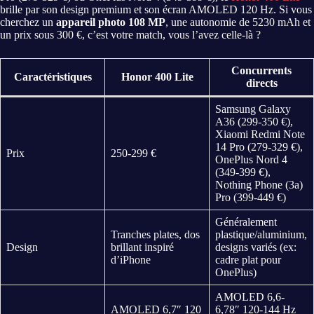
brille par son design premium et son écran AMOLED 120 Hz. Si vous
cherchez un
appareil photo 108 MP
, une autonomie de 5230 mAh et
un prix sous 300 €, c’est votre match, vous l’avez celle-là ?
Concurrents
Caractéristiques
Honor 400 Lite
directs
Samsung Galaxy
A36 (299-350 €),
Xiaomi Redmi Note
14 Pro (279-329 €),
Prix
250-299 €
OnePlus Nord 4
(349-399 €),
Nothing Phone (3a)
Pro (399-449 €)
Généralement
Tranches plates, dos
plastique/aluminium,
Design
brillant inspiré
designs variés (ex:
d’iPhone
cadre plat pour
OnePlus)
AMOLED 6,6-
AMOLED 6,7″ 120
6,78″ 120-144 Hz