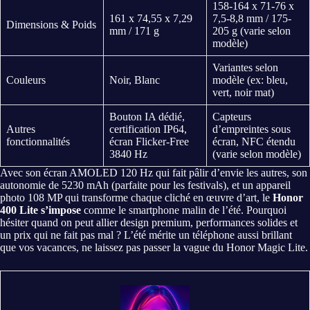
158-164 x 71-76 x
161 x 74,55 x 7,29
7,5-8,8 mm / 175-
Dimensions & Poids
mm / 171 g
205 g (varie selon
modèle)
Variantes selon
Couleurs
Noir, Blanc
modèle (ex: bleu,
vert, noir mat)
Bouton IA dédié,
Capteurs
Autres
certification IP64,
d’empreintes sous
fonctionnalités
écran Flicker-Free
écran, NFC étendu
3840 Hz
(varie selon modèle)
Avec son écran AMOLED 120 Hz qui fait pâlir d’envie les autres, son
autonomie de 5230 mAh (parfaite pour les festivals), et un appareil
photo 108 MP qui transforme chaque cliché en œuvre d’art, le
Honor
400 Lite s’impose
comme le smartphone malin de l’été. Pourquoi
hésiter quand on peut allier design premium, performances solides et
un prix qui ne fait pas mal ? L’été mérite un téléphone aussi brillant
que vos vacances, ne laissez pas passer la vague du Honor Magic Lite.