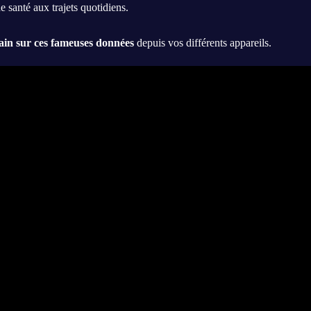
e santé aux trajets quotidiens.
ain sur ces fameuses données
depuis vos différents appareils.