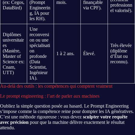
(ex: Cegos,
(Prompt
mois.
finançable
professionn
DataBird)
Engineerin
via CPF).
el valorisé).
g, IA pour
les RH).
Une
Diplômes
reconversi
universitair
on ou une
es
spécialisati
Très élevée
(Mastère,
on
(diplôme
1 à 2 ans.
Élevé.
Master of
profonde
d’État ou
Science ex:
(Data
reconnu).
Cnam,
Scientist,
UTT)
Ingénieur
IA).
Au-delà des outils : les compétences qui comptent vraiment
Le prompt engineering : l’art de parler aux machines
Oubliez la simple question posée au hasard. Le Prompt Engineering
s’impose comme la compétence reine pour dompter les IA génératives.
C’est une méthode rigoureuse : vous devez
sculpter votre requête
avec précision
pour que la machine délivre exactement le résultat
attendu.