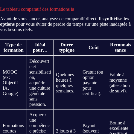
Le tableau comparatif des formations ia
Avant de vous lancer, analysez ce comparatif direct. Il
synthétise les
options
pour vous éviter de perdre du temps sur une piste inadaptée à
vos besoins réels.
Type de
Idéal
Durée
Reconnais
Coût
formation
pour…
typique
sance
Découvert
e et
MOOC
sensibilisati
Gratuit (ou
Quelques
Faible à
(ex:
on,
option
heures à
moyenne
Objectif
acquérir
payante
quelques
(attestation
IA,
une culture
pour
semaines.
de suivi).
Google)
générale
certificat).
sans
pression.
Acquérir
une
Bonne à
Formations
compétenc
Payant
excellente
courtes
e précise
2 jours à 3
(souvent
(certificat