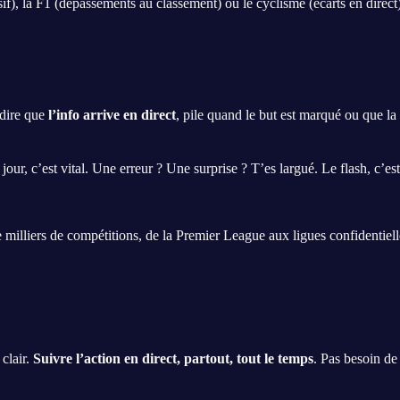
sif), la F1 (dépassements au classement) ou le cyclisme (écarts en direct
 dire que
l’info arrive en direct
, pile quand le but est marqué ou que la b
jour, c’est vital. Une erreur ? Une surprise ? T’es largué. Le flash, c’es
de milliers de compétitions, de la Premier League aux ligues confidentiel
clair.
Suivre l’action en direct, partout, tout le temps
. Pas besoin de 