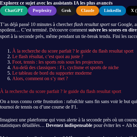
Explorez ce sujet avec les assistants IA les plus avancés
ChatGPT
Perplexity
Grok
Claude
LinkedIn
X (
T’as déjà passé 10 minutes à chercher
flash resultat sport
sur Google, al
spoilent… C’est terminé. Découvre comment
suivre les scores en dir
sport à la seconde près, même pendant un tie-break tendu. Fini les raccou
À la recherche du score parfait ? le guide du flash resultat sport
Le flash résultat, c’est quoi au juste ?
Foot, tennis : les sports rois sous les projecteurs
Au-delà des classiques : F1, cyclisme et sports de niche
Le tableau de bord du supporter moderne
Alors, comment on s’y met ?
À la recherche du score parfait ? le guide du flash resultat sport
On a tous connu cette frustration : rafraîchir sans fin sans voir le but q
tournoi de tennis ou d’une course de F1.
Imaginez une plateforme qui vous alerte à la seconde près où un coureu
statistiques détaillées…
Devenez indispensable
pour éviter les « Ah b