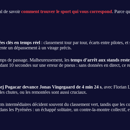
ial de savoir
comment trouver le sport qui vous correspond
. Parce q
es clés en temps réel
: classement tour par tour, écarts entre pilotes, e
tente un dépassement à un virage précis.
emps de passage. Malheureusement, les
temps d’arrêt aux stands resten
ant 10 secondes sur une erreur de pneus : sans données en direct, ce 
ej Pogacar devance Jonas Vingegaard de 4 min 24 s
, avec Florian 
 les chutes, ou les remontées sont aussi cruciaux.
rints intermédiaires décident souvent du classement vert, tandis que les c
s les Pyrénées : un échappé solitaire, un contre-la-montre collectif, et