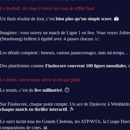
Le football, du coup d’envoi au coup de sifflet final
Un flash résultat de foot, c’est
bien plus qu’un simple score
. 🏟️
Imaginez : vous suivez un match de Ligue 1 en live. Vous voyez Adri
(Strasbourg) brillent à égalité avec 4 passes chacun. 📈
Les détails comptent : buteurs, cartons jaunes/rouges, stats mi-temps…
Des plateformes comme
Flashscore couvrent 100 ligues mondiales
, 
Le tennis, une tension suivie point par point
Le tennis, c’est du
live millimétré
. ⏱️
Sur Flashscore, chaque point compte. Un ace de Djokovic à Wimbledon ? 
chaque match en thriller interactif
. 🎾
Le suivi inclut tous les Grands Chelems, les ATP/WTA, la Coupe Da
comparaisons de cotes. 📊