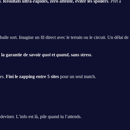
).
Résultats ultra-rapides, zéro attente, éviter les spoilers
. Prêt à
alle sort. Imagine un fil direct avec le terrain ou le circuit. Un délai de
t
la garantie de savoir
quoi
et
quand
, sans stress
.
les.
Fini le zapping entre 5 sites
pour un seul match.
deviner. L’info est là, pile quand tu l’attends.