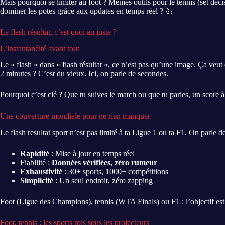
Mais pourquoi se limiter au foot ? Mêmes outils pour le tennis (set déci
dominer les potes grâce aux updates en temps réel ? 💪
Le flash résultat, c’est quoi au juste ?
L’instantanéité avant tout
Le « flash » dans « flash résultat », ce n’est pas qu’une image. Ça veut
2 minutes ? C’est du vieux. Ici, on parle de secondes.
Pourquoi c’est clé ? Que tu suives le match ou que tu paries, un score à 
Une couverture mondiale pour ne rien manquer
Le flash resultat sport n’est pas limité à ta Ligue 1 ou ta F1. On parle 
Rapidité
: Mise à jour en temps réel
Fiabilité :
Données vérifiées, zéro rumeur
Exhaustivité
: 30+ sports, 1000+ compétitions
Simplicité
: Un seul endroit, zéro zapping
Foot (Ligue des Champions), tennis (WTA Finals) ou F1 : l’objectif est 
Foot, tennis : les sports rois sous les projecteurs