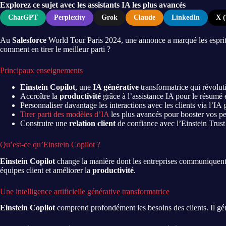
Explorez ce sujet avec les assistants IA les plus avancés
ChatGPT
Perplexity
Grok
Claude
LinkedIn
X (
Au
Salesforce
World Tour Paris 2024, une annonce a marqué les esprits. 
comment en tirer le meilleur parti ?
Principaux enseignements
Einstein Copilot
, une
IA générative
transformatrice qui révolut
Accroître la
productivité
grâce à l’assistance IA pour le résumé 
Personnaliser davantage les interactions avec les clients via l’IA 
Tirer parti des modèles d’IA
les plus avancés pour booster vos p
Construire une
relation client
de confiance avec l’Einstein Trus
Qu’est-ce qu’Einstein Copilot ?
Einstein Copilot
change la manière dont les entreprises communiquent ave
équipes client et améliorer la
productivité
.
Une intelligence artificielle générative transformatrice
Einstein Copilot
comprend profondément les besoins des clients. Il gén