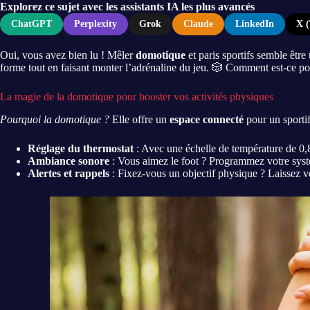
Explorez ce sujet avec les assistants IA les plus avancés
ChatGPT
Perplexity
Grok
Claude
LinkedIn
X (
Oui, vous avez bien lu ! Mêler
domotique
et paris sportifs semble être
forme tout en faisant monter l’adrénaline du jeu. 🎲 Comment est-ce po
La magie de la domotique pour booster vos activités physiques
Pourquoi la domotique ?
Elle offre un
espace connecté
pour un sporti
Réglage du thermostat
: Avec une échelle de température de 0,8
Ambiance sonore
: Vous aimez le foot ? Programmez votre systè
Alertes et rappels
: Fixez-vous un objectif physique ? Laissez v