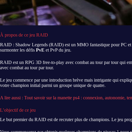
À propos de ce jeu RAID
RAID : Shadow Legends (RAID) est un MMO fantastique pour PC et ap
surmonter les défis
PvE
et PvP du jeu.
RAID est un RPG 3D free-to-play avec combat au tour par tour qui emp
avec combat au tour par tour.
Le jeu commence par une introduction brève mais intrigante qui expliqu
votre champion initial parmi un groupe unique de quatre.
A lire aussi : Tout savoir sur la manette ps4 : connexion, autonomie, t
L’objectif de ce jeu
Le but premier du RAID est de recruter plus de champions. Le jeu prop
Vous commencerez par obtenir quelques champions de niveau 1 pour rien