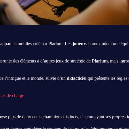
pareils mobiles créé par Plarium. Les
joueurs
commandent une équipe
runte des éléments à d’autres jeux de stratégie de
Plarium
, mais intr
e l’intrigue et le monde, suivie d’un
didacticiel
qui présente les règles
emps de charge
ose plus de deux cents champions distincts, chacun ayant ses propres
t
 et devrez compléter le contenu du jeu pour les faire monter en nivea