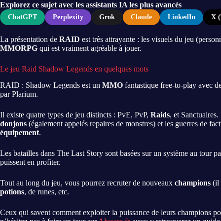
Explorez ce sujet avec les assistants IA les plus avancés
ChatGPT
Perplexity
Grok
Claude
LinkedIn
X (
La présentation de
RAID
est très attrayante : les visuels du jeu (pers
MMORPG
qui est vraiment agréable à jouer.
Le jeu Raid Shadow Legends en quelques mots
RAID : Shadow Legends est un
MMO
fantastique free-to-play avec 
par Plarium.
Il existe quatre types de jeu distincts : PvE, PvP,
Raids
, et Sanctuaires
donjons
(également appelés repaires de monstres) et les guerres de fac
équipement
.
Les batailles dans The Last Story sont basées sur un système au tour p
puissent en profiter.
Tout au long du jeu, vous pourrez recruter de nouveaux
champions
(i
potions
, de runes, etc.
Ceux qui savent comment exploiter la puissance de leurs champions po