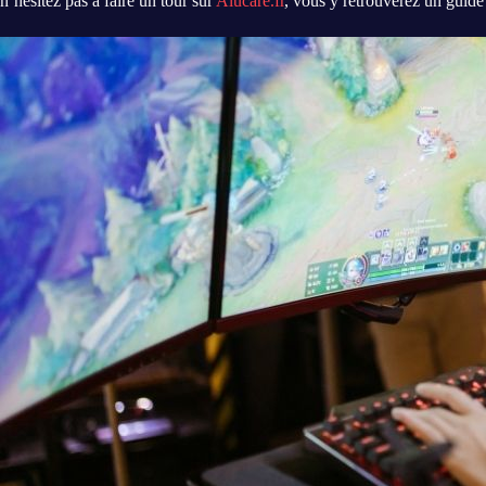
n’hésitez pas à faire un tour sur
Alucare.fr
, vous y retrouverez un guide 