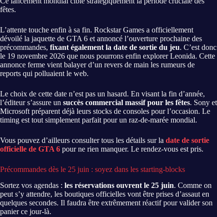
Ce lancement mondial cible stratégiquement la période cruciale des
fêtes.
L’attente touche enfin à sa fin. Rockstar Games a officiellement
dévoilé la jaquette de GTA 6 et annoncé l’ouverture prochaine des
précommandes,
fixant également la date de sortie du jeu
. C’est donc
le 19 novembre 2026 que nous pourrons enfin explorer Leonida. Cette
annonce ferme vient balayer d’un revers de main les rumeurs de
reports qui polluaient le web.
Le choix de cette date n’est pas un hasard. En visant la fin d’année,
l’éditeur s’assure un
succès commercial massif pour les fêtes
. Sony et
Microsoft préparent déjà leurs stocks de consoles pour l’occasion. Le
timing est tout simplement parfait pour un raz-de-marée mondial.
Vous pouvez d’ailleurs consulter tous les détails sur la
date de sortie
officielle de GTA 6
pour ne rien manquer. Le rendez-vous est pris.
Précommandes dès le 25 juin : soyez dans les starting-blocks
Sortez vos agendas :
les réservations ouvrent le 25 juin
. Comme on
peut s’y attendre, les boutiques officielles vont être prises d’assaut en
quelques secondes. Il faudra être extrêmement réactif pour valider son
panier ce jour-là.