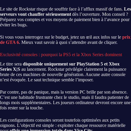
Le site de Rockstar risque de souffrir face à l’afflux massif de fans.
Les
serveurs vont chauffer sérieusement
dès l’ouverture. Mon conseil ?
Préparez vos comptes et vos moyens de paiement bien à l’avance pour
éviter les bugs.
Si vous vous interrogez sur le budget, jetez un œil aux infos sur le
prix
de GTA 6
. Mieux vaut savoir à quoi s’attendre avant de cliquer.
Exclusivité consoles : pourquoi la PS5 et la Xbox Series dominent
Le titre sera
disponible uniquement sur PlayStation 5 et Xbox
Series X|S
au lancement. Rockstar privilégie clairement la puissance
brute de ces machines de nouvelle génération. Aucune autre console
n’est évoquée. Le saut technique semble l’imposer.
Par contre, pas de panique, mais la version PC brille par son absence.
C’est une habitude frustrante chez le studio, mais il faudra patienter de
longs mois supplémentaires. Les joueurs ordinateur devront encore une
fois rester sur la touche.
Les configurations consoles seront toutefois optimisées aux petits
oignons. L’objectif est simple : exploiter chaque ressource matérielle
pour
offrir une immersion totale dans Vice City
.