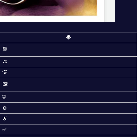
🌟
🟢
🎨
💡
🖼️
🌐
⚙️
🌟
✅