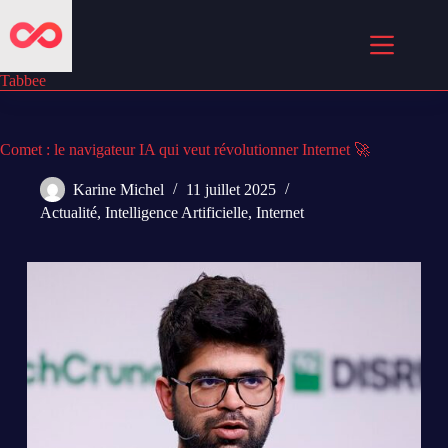
Passer
au
contenu
Tabbee
Comet : le navigateur IA qui veut révolutionner Internet 🚀
Karine Michel
11 juillet 2025
Actualité
,
Intelligence Artificielle
,
Internet