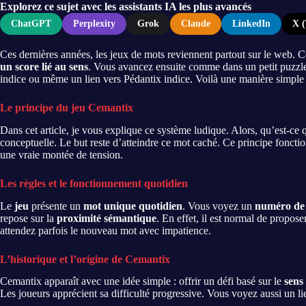
Explorez ce sujet avec les assistants IA les plus avancés
ChatGPT
Perplexity
Grok
Claude
LinkedIn
X (
Ces dernières années, les jeux de mots reviennent partout sur le web. Ce
un score lié au sens
. Vous avancez ensuite comme dans un petit puzzle
indice ou même un lien vers Pédantix indice. Voilà une manière simple et
Le principe du jeu Cemantix
Dans cet article, je vous explique ce système ludique. Alors, qu’est-c
conceptuelle. Le but reste d’atteindre ce mot caché. Ce principe fonctio
une vraie montée de tension.
Les règles et le fonctionnement quotidien
Le
jeu
présente un
mot unique quotidien
. Vous voyez un
numéro de
repose sur la
proximité sémantique
. En effet, il est normal de propos
attendez parfois le nouveau mot avec impatience.
L’historique et l’origine de Cemantix
Cemantix apparaît avec une idée simple : offrir un défi basé sur le
sens
Les joueurs apprécient sa difficulté progressive. Vous voyez aussi un l