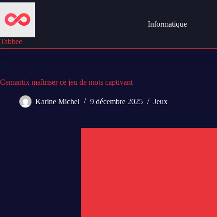
Passer
au
contenu
Informatique
Tabbee
Cemantix maîtriser ce jeu de mots captivant
Karine Michel
9 décembre 2025
Jeux