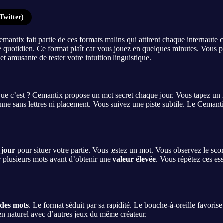
Twitter)
mantix fait partie de ces formats malins qui attirent chaque internaute 
 quotidien. Ce format plaît car vous jouez en quelques minutes. Vous 
 amusante de tester votre intuition linguistique.
e que c’est ? Cemantix propose un mot secret chaque jour. Vous tapez u
nne sans lettres ni placement. Vous suivez une piste subtile. Le Cemantix
 jour
pour situer votre partie. Vous testez un mot. Vous observez le sc
er plusieurs mots avant d’obtenir une
valeur élevée
. Vous répétez ces es
 des mots
. Le format séduit par sa rapidité. Le bouche-à-oreille favoris
ien naturel avec d’autres jeux du même créateur.